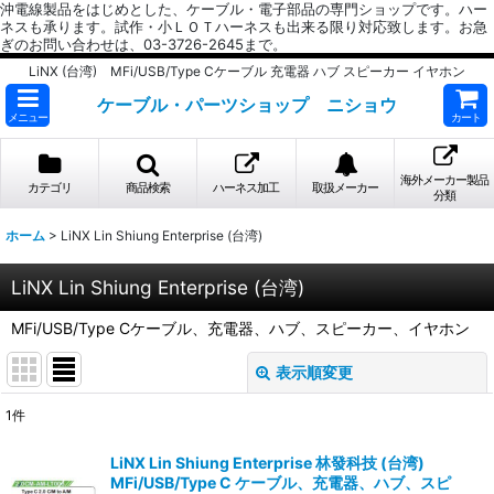
沖電線製品をはじめとした、ケーブル・電子部品の専門ショップです。ハー
ネスも承ります。試作・小ＬＯＴハーネスも出来る限り対応致します。お急
ぎのお問い合わせは、03-3726-2645まで。
LiNX (台湾) MFi/USB/Type Cケーブル 充電器 ハブ スピーカー イヤホン
ケーブル・パーツショップ ニショウ
メニュー
カート
海外メーカー製品
カテゴリ
商品検索
ハーネス加工
取扱メーカー
分類
ホーム
>
LiNX Lin Shiung Enterprise (台湾)
LiNX Lin Shiung Enterprise (台湾)
MFi/USB/Type Cケーブル、充電器、ハブ、スピーカー、イヤホン
表示順変更
閉じる
1
件
表示数
:
LiNX Lin Shiung Enterprise 林發科技 (台湾)
MFi/USB/Type C ケーブル、充電器、ハブ、スピ