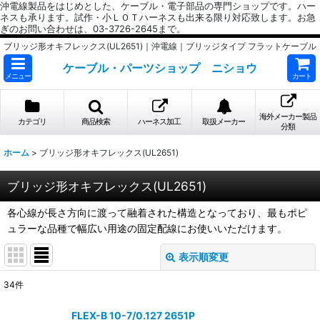
沖電線製品をはじめとした、ケーブル・電子部品の専門ショップです。ハー
ネスも承ります。試作・小ＬＯＴハーネスも出来る限り対応致します。お急
ぎのお問い合わせは、03-3726-2645まで。
ブリッジ形オキフレックス(UL2651)｜沖電線｜ブリッジタイプ フラットケーブル
ケーブル・パーツショップ ニショウ
メニュー
カート
海外メーカー製品
カテゴリ
商品検索
ハーネス加工
取扱メーカー
分類
ホーム
>
ブリッジ形オキフレックス(UL2651)
ブリッジ形オキフレックス(UL2651)
各心線が長さ方向に渡って融着された構造となっており、最もポピ
ュラーな品種で幅広い用途の固定配線にお使いいただけます。
表示順変更
閉じる
34
件
サブカテゴリ
:
FLEX-B 10-7/0.127 2651P