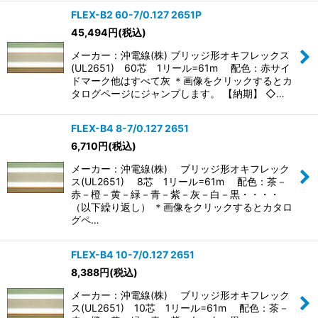
FLEX-B2 60-7/0.127 2651P
45,494
円
(税込)
メーカー：沖電線(株) ブリッジ形オキフレックス
(UL2651) 60芯 1リール=61m 配色：赤サイ
ドマーク他はすべて灰 ＊画像をクリックするとカ
タログページにジャンプします。 【納期】 ◇…
FLEX-B4 8-7/0.127 2651
6,710
円
(税込)
メーカー：沖電線(株) ブリッジ形オキフレック
ス(UL2651) 8芯 1リール=61m 配色：茶－
赤－橙－黄－緑－青－紫－灰－白－黒・・・・
（以下繰り返し） ＊画像をクリックするとカタロ
グペ…
FLEX-B4 10-7/0.127 2651
8,388
円
(税込)
メーカー：沖電線(株) ブリッジ形オキフレック
ス(UL2651) 10芯 1リール=61m 配色：茶－