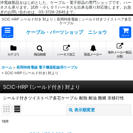
沖電線製品をはじめとした、ケーブル・電子部品の専門ショップです。ハー
ネスも承ります。試作・小ＬＯＴハーネスも出来る限り対応致します。お急
ぎのお問い合わせは、03-3726-2645まで。
SCIC-HRP シールド付き 対より｜長岡特殊電線｜シールド付きツイストペア多芯
ケーブル
ケーブル・パーツショップ ニショウ
メニュー
カート
海外メーカー製品
カテゴリ
商品検索
ハーネス加工
取扱メーカー
分類
ホーム
>
長岡特殊電線 電子機器配線用ケーブル
>
SCIC-HRP (シールド付き) 対より
SCIC-HRP (シールド付き) 対より
シールド付きツイストペア多芯ケーブル 耐熱 耐油 難燃 非移行性
表示順変更
閉じる
18
件
表示数
: