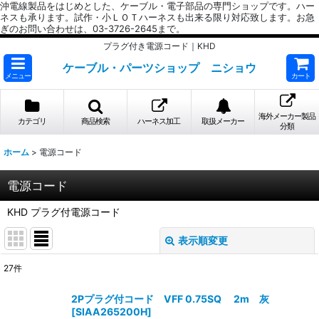
沖電線製品をはじめとした、ケーブル・電子部品の専門ショップです。ハー
ネスも承ります。試作・小ＬＯＴハーネスも出来る限り対応致します。お急
ぎのお問い合わせは、03-3726-2645まで。
プラグ付き電源コード｜KHD
ケーブル・パーツショップ ニショウ
メニュー
カート
海外メーカー製品
カテゴリ
商品検索
ハーネス加工
取扱メーカー
分類
ホーム
>
電源コード
電源コード
KHD プラグ付電源コード
表示順変更
閉じる
27
件
表示数
:
2Pプラグ付コード VFF 0.75SQ 2m 灰
[
SIAA265200H
]