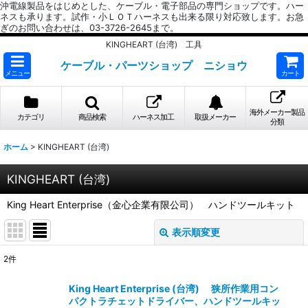
沖電線製品をはじめとした、ケーブル・電子部品の専門ショップです。ハー
ネスも承ります。試作・小ＬＯＴハーネスも出来る限り対応致します。お急
ぎのお問い合わせは、03-3726-2645まで。
KINGHEART (台湾) 工具
ケーブル・パーツショップ ニショウ
メニュー
カート
海外メーカー製品
カテゴリ
商品検索
ハーネス加工
取扱メーカー
分類
ホーム
>
KINGHEART (台湾)
KINGHEART (台湾)
King Heart Enterprise（金心企業有限公司） ハンドツールキット
表示順変更
閉じる
2
件
表示数
:
King Heart Enterprise (台湾) 狭所作業用コン
パクトラチェットドライバー、ハンドツールキッ