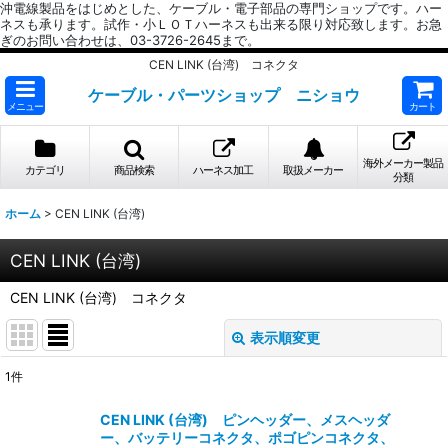
沖電線製品をはじめとした、ケーブル・電子部品の専門ショップです。ハー
ネスも承ります。試作・小ＬＯＴハーネスも出来る限り対応致します。お急
ぎのお問い合わせは、03-3726-2645まで。
CEN LINK (台湾) コネクタ
ケーブル・パーツショップ ニショウ
メニュー
カート
海外メーカー製品
カテゴリ
商品検索
ハーネス加工
取扱メーカー
分類
ホーム
>
CEN LINK (台湾)
CEN LINK (台湾)
CEN LINK (台湾) コネクタ
表示順変更
閉じる
1
件
表示数
:
CEN LINK (台湾) ピンヘッダー、メスヘッダ
ー、バッテリーコネクタ、ポゴピンコネクタ、