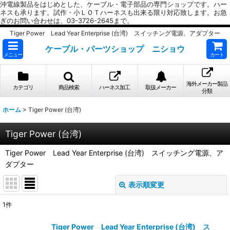
沖電線製品をはじめとした、ケーブル・電子部品の専門ショップです。ハー
ネスも承ります。試作・小ＬＯＴハーネスも出来る限り対応致します。お急
ぎのお問い合わせは、03-3726-2645まで。
Tiger Power Lead Year Enterprise (台湾) スイッチング電源、アダプター
ケーブル・パーツショップ ニショウ
メニュー
カート
海外メーカー製品
カテゴリ
商品検索
ハーネス加工
取扱メーカー
分類
ホーム
>
Tiger Power (台湾)
Tiger Power (台湾)
Tiger Power Lead Year Enterprise (台湾) スイッチング電源、ア
ダプター
表示順変更
閉じる
1
件
表示数
:
Tiger Power Lead Year Enterprise (台湾) ス