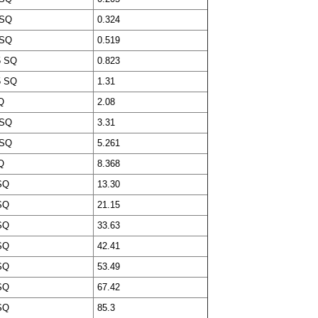
 SQ
0.324
 SQ
0.519
5 SQ
0.823
5 SQ
1.31
Q
2.08
 SQ
3.31
 SQ
5.261
Q
8.368
SQ
13.30
SQ
21.15
SQ
33.63
SQ
42.41
SQ
53.49
SQ
67.42
SQ
85.3