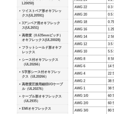
L20050)
AWG 22
0.3
ツイストペア形オキフレッ
AWG 20
0.5
クス(UL20591)
AWG 18
0.7
3アンペア用オキフレック
ス(UL2651)
AWG 16
1.2
高密度（0.635mmピッチ）
AWG 14
2 S
オキフレックス(UL20028)
AWG 12
3.5
フラットシールド形オキフ
AWG 10
5.5
レックス
AWG 8
8 S
シース付オキフレックス
（UL20266）
AWG 6
14 
S字形シース付オキフレッ
AWG 4
22 
クス（UL20266）
AWG 2
38 
高密度圧接用細径I/Oケーブ
AWG 1
38 
ル（UL20276）
AWG 1/0
60 
ケーブル形オキフレックス
（UL2935）
AWG 2/0
60 
EMIオキフレックス
AWG 3/0
80 