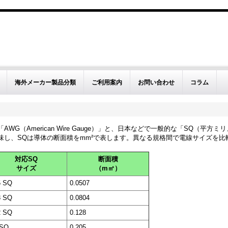
海外メーカー製品分類
ご利用案内
お問い合わせ
コラム
WG（American Wire Gauge）」と、日本などで一般的な「SQ（
味し、SQは導体の断面積をmm²で表します。異なる規格間で電線サイズを比
対応SQ
断面積
サイズ
（m㎡）
5 SQ
0.0507
8 SQ
0.0804
2 SQ
0.128
 SQ
0.205