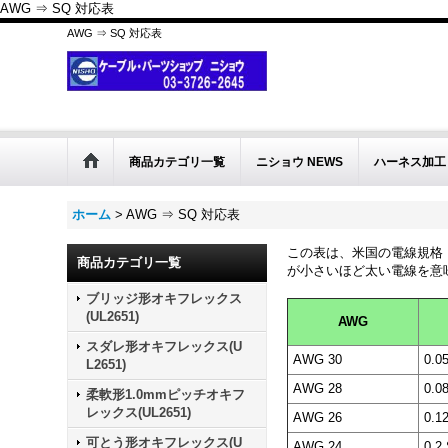
AWG ⇒ SQ 対応表
AWG ⇒ SQ 対応表
商品カテゴリ一覧
ニショウ NEWS
ハーネス加工
ホーム
>
AWG ⇒ SQ 対応表
この表は、米国の電線規格「A
商品カテゴリ一覧
が小さいほど太い電線を意
ブリッジ形オキフレックス
(UL2651)
AWG
スダレ形オキフレックス(U
AWG 30
0.0
L2651)
AWG 28
0.0
柔軟形1.0mmピッチオキフ
レックス(UL2651)
AWG 26
0.1
可とう形オキフレックス(U
AWG 24
0.2