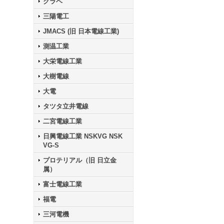
クラベ
三陽電工
JMACS (旧 日本電線工業)
測温工業
大栄電線工業
大樹電線
大電
タツタ立井電線
二宮電線工業
日興電線工業 NSKVG NSK
VG-S
プロテリアル（旧 日立金
属）
富士電線工業
福電
三河電機