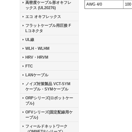
高密度ケーブル形オキフレ
AWG 4/0
100
ックス (UL20276)
エコ オキフレックス
フラットケーブル用圧接 F
Lコネクタ
UL線
WLH・WLHM
HRV・HRVM
FTC
LANケーブル
ノイズ対策製品 VCT-SYM
ケーブル・SYMケーブル
ORPシリーズ(ロボットケー
ブル)
OFVシリーズ(固定配線用ケ
ーブル)
フィールドネットワーク
（OMNET®シリーズ）