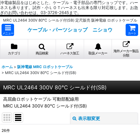
沖電線製品をはじめとした、ケーブル・電子部品の専門ショップです。ハー
ネスも承ります。試作・小ＬＯＴハーネスも出来る限り対応致します。お急
ぎのお問い合わせは、03-3726-2645まで。
MRC UL2464 300V 80℃ シールド付(SB) 定尺販売 阪神電線 ロボットケーブル
ケーブル・パーツショップ ニショウ
メニュー
カート
海外メーカー製品
カテゴリ
商品検索
ハーネス加工
取扱メーカー
分類
ホーム
>
阪神電線 MRC ロボットケーブル
>
MRC UL2464 300V 80℃ シールド付(SB)
MRC UL2464 300V 80℃ シールド付(SB)
高屈曲ロボットケーブル 可動部配線用
MRC UL2464 300V 80℃ シールド付(SB)
表示順変更
閉じる
26
件
表示数
: