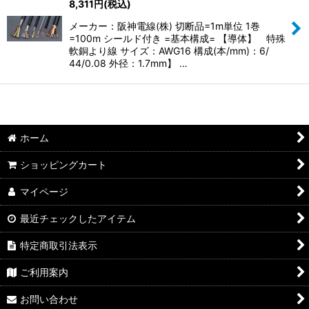
8,311
円
(税込)
メーカー：阪神電線(株) 切断品=1m単位 1巻
=100m シールド付き =基本構成= 【導体】 特殊
軟銅より線 サイズ：AWG16 構成(本/mm)：6/
44/0.08 外径：1.7mm】 …
ホーム
ショッピングカート
マイページ
最近チェックしたアイテム
特定商取引法表示
ご利用案内
お問い合わせ