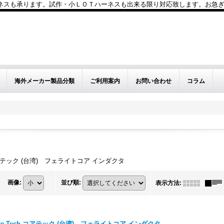
も承ります。試作・小ＬＯＴハーネスも出来る限り対応致します。お急ぎのお問い
海外メーカー製品分類
ご利用案内
お問い合わせ
コラム
tion コアテック (台湾) フェライトコア インダクタ
画像
:
並び順
:
表示方法
:
ore-Tech コアテック (台湾) フェライトコア インダクタ