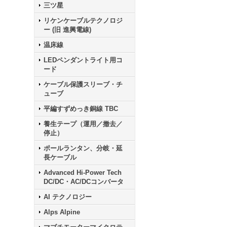
三ツ星
リケンケーブルテクノロジ
ー (旧 進興電線)
温床線
LEDペンダントライト用コ
ード
ケーブル保護スリーブ・チ
ューブ
平編すずめっき銅線 TBC
養生テープ（運用／撤去／
停止）
ポールランタン、分岐・延
長ケーブル
Advanced Hi-Power Tech
DC/DC・AC/DCコンバータ
AI テクノロジー
Alps Alpine