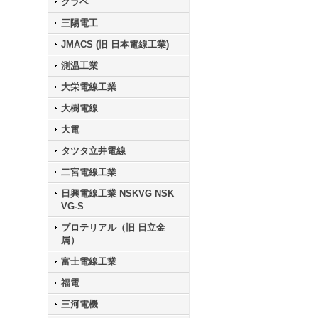
クラベ
三陽電工
JMACS (旧 日本電線工業)
測温工業
大栄電線工業
大樹電線
大電
タツタ立井電線
二宮電線工業
日興電線工業 NSKVG NSK
VG-S
プロテリアル（旧 日立金
属）
富士電線工業
福電
三河電機