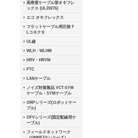
高密度ケーブル形オキフレ
ックス (UL20276)
エコ オキフレックス
フラットケーブル用圧接 F
Lコネクタ
UL線
WLH・WLHM
HRV・HRVM
FTC
LANケーブル
ノイズ対策製品 VCT-SYM
ケーブル・SYMケーブル
ORPシリーズ(ロボットケー
ブル)
OFVシリーズ(固定配線用ケ
ーブル)
フィールドネットワーク
（OMNET®シリーズ）