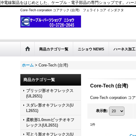
沖電線製品をはじめとした、ケーブル・電子部品の専門ショップです。ハーネス
Core-Tech corpration コアテック (台湾) フェライトコア インダクタ
商品カテゴリ一覧
ニショウ NEWS
ハーネス加工
ホーム
>
Core-Tech (台湾)
商品カテゴリ一覧
Core-Tech (台湾)
ブリッジ形オキフレックス
(UL2651)
Core-Tech corpra
スダレ形オキフレックス(U
L2651)
表示数
:
柔軟形1.0mmピッチオキフ
1
件
レックス(UL2651)
可とう形オキフレックス(U
C