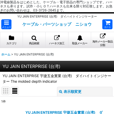
沖電線製品をはじめとした、ケーブル・電子部品の専門ショップです。ハー
ネスも承ります。試作・小ＬＯＴハーネスも出来る限り対応致します。お急
ぎのお問い合わせは、03-3726-2645まで。
YU JAIN ENTERPRISE (台湾) ダイハイトインジケーター
ケーブル・パーツショップ ニショウ
メニュー
カート
海外メーカー製品
カテゴリ
商品検索
ハーネス加工
取扱メーカー
分類
ホーム
>
YU JAIN ENTERPRISE (台湾)
YU JAIN ENTERPRISE (台湾)
YU JAIN ENTERPRISE 宇捷五金實業 (台湾) ダイハイトインジケー
ター The molded depth indicator
表示順変更
閉じる
1
件
表示数
:
YU JAIN ENTERPRISE 宇捷五金實業 (台湾) ダ