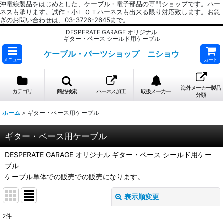
沖電線製品をはじめとした、ケーブル・電子部品の専門ショップです。ハー
ネスも承ります。試作・小ＬＯＴハーネスも出来る限り対応致します。お急
ぎのお問い合わせは、03-3726-2645まで。
DESPERATE GARAGE オリジナル
ギター・ベース シールド用ケーブル
ケーブル・パーツショップ ニショウ
メニュー
カート
海外メーカー製品
カテゴリ
商品検索
ハーネス加工
取扱メーカー
分類
ホーム
>
ギター・ベース用ケーブル
ギター・ベース用ケーブル
DESPERATE GARAGE オリジナル ギター・ベース シールド用ケー
ブル
ケーブル単体での販売での販売になります。
表示順変更
閉じる
2
件