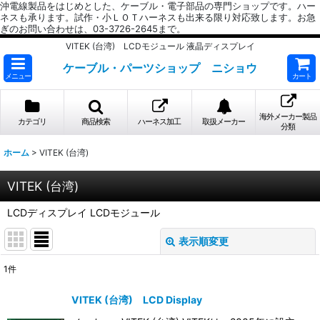
沖電線製品をはじめとした、ケーブル・電子部品の専門ショップです。ハー
ネスも承ります。試作・小ＬＯＴハーネスも出来る限り対応致します。お急
ぎのお問い合わせは、03-3726-2645まで。
VITEK (台湾) LCDモジュール 液晶ディスプレイ
ケーブル・パーツショップ ニショウ
メニュー
カート
海外メーカー製品
カテゴリ
商品検索
ハーネス加工
取扱メーカー
分類
ホーム
>
VITEK (台湾)
VITEK (台湾)
LCDディスプレイ LCDモジュール
表示順変更
閉じる
1
件
表示数
:
VITEK (台湾) LCD Display