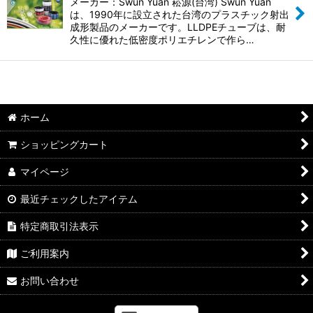
並び順
:
メーカー：Swun Yuan 崧源(台湾) Swun Yuan
は、1990年に設立された台湾のプラスチック射出
成形製品のメーカーです。LLDPEチューブは、耐
絞り込む
久性に優れた低密度ポリエチレンで作ら…
ホーム
ショッピングカート
マイページ
最近チェックしたアイテム
特定商取引法表示
ご利用案内
お問い合わせ