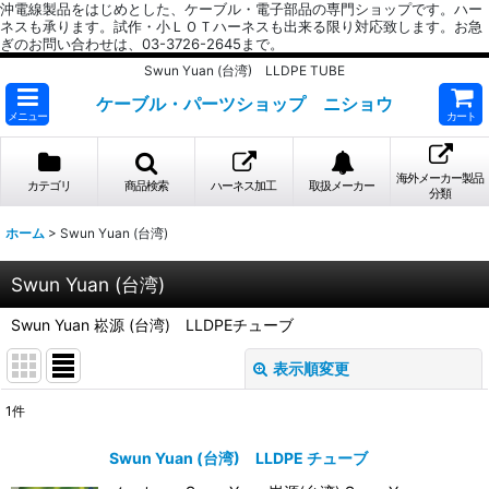
沖電線製品をはじめとした、ケーブル・電子部品の専門ショップです。ハー
ネスも承ります。試作・小ＬＯＴハーネスも出来る限り対応致します。お急
ぎのお問い合わせは、03-3726-2645まで。
Swun Yuan (台湾) LLDPE TUBE
ケーブル・パーツショップ ニショウ
メニュー
カート
海外メーカー製品
カテゴリ
商品検索
ハーネス加工
取扱メーカー
分類
ホーム
>
Swun Yuan (台湾)
Swun Yuan (台湾)
Swun Yuan 崧源 (台湾) LLDPEチューブ
表示順変更
閉じる
1
件
表示数
:
Swun Yuan (台湾) LLDPE チューブ