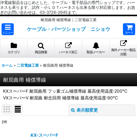
沖電線製品をはじめとした、ケーブル・電子部品の専門ショップです。ハー
ネスも承ります。試作・小ＬＯＴハーネスも出来る限り対応致します。お急
ぎのお問い合わせは、03-3726-2645まで。
耐屈曲用 補償導線｜二宮電線工業
ケーブル・パーツショップ ニショウ
メニュー
カート
海外メーカー製品
カテゴリ
商品検索
ハーネス加工
取扱メーカー
分類
ホーム
>
二宮電線工業
>
耐屈曲用 補償導線
耐屈曲用 補償導線
KXスーパーF 耐屈曲用 フッ素ゴム補償導線 最高使用温度:200℃
VXスーパーV 耐屈曲 耐念回用 補償導線 最高使用温度:90℃
表示順変更
閉じる
2
件
表示数
:
KX-スーパーF