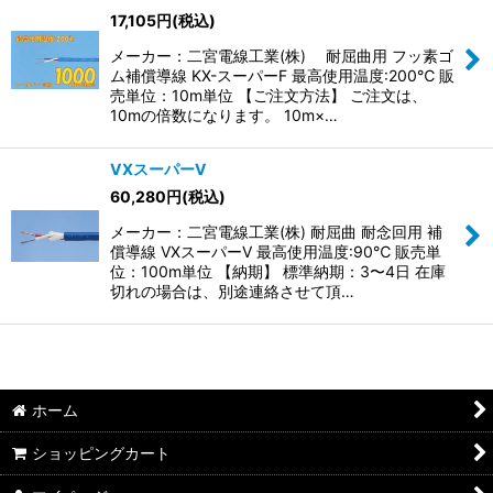
17,105
円
(税込)
並び順
:
メーカー：二宮電線工業(株) 耐屈曲用 フッ素ゴ
ム補償導線 KX-スーパーF 最高使用温度:200℃ 販
絞り込む
売単位：10m単位 【ご注文方法】 ご注文は、
10mの倍数になります。 10m×…
VXスーパーV
60,280
円
(税込)
メーカー：二宮電線工業(株) 耐屈曲 耐念回用 補
償導線 VXスーパーV 最高使用温度:90℃ 販売単
位：100m単位 【納期】 標準納期：3〜4日 在庫
切れの場合は、別途連絡させて頂…
ホーム
ショッピングカート