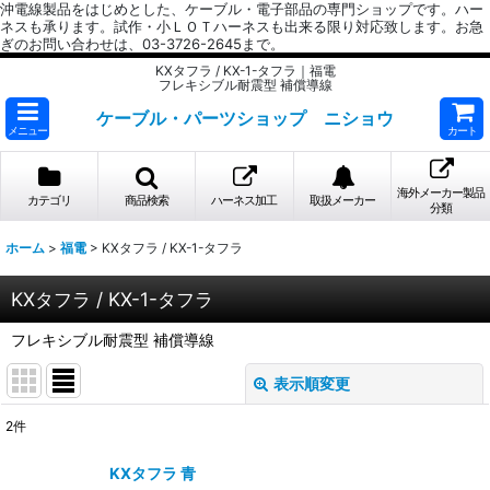
沖電線製品をはじめとした、ケーブル・電子部品の専門ショップです。ハー
ネスも承ります。試作・小ＬＯＴハーネスも出来る限り対応致します。お急
ぎのお問い合わせは、03-3726-2645まで。
KXタフラ / KX-1-タフラ｜福電
フレキシブル耐震型 補償導線
ケーブル・パーツショップ ニショウ
メニュー
カート
海外メーカー製品
カテゴリ
商品検索
ハーネス加工
取扱メーカー
分類
ホーム
>
福電
>
KXタフラ / KX-1-タフラ
KXタフラ / KX-1-タフラ
フレキシブル耐震型 補償導線
表示順変更
閉じる
2
件
表示数
:
KXタフラ 青