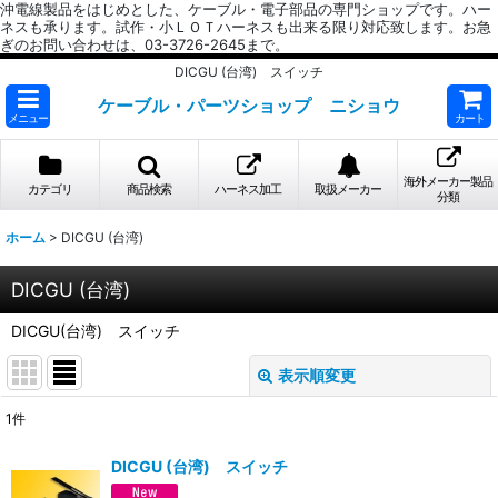
沖電線製品をはじめとした、ケーブル・電子部品の専門ショップです。ハー
ネスも承ります。試作・小ＬＯＴハーネスも出来る限り対応致します。お急
ぎのお問い合わせは、03-3726-2645まで。
DICGU (台湾) スイッチ
ケーブル・パーツショップ ニショウ
メニュー
カート
海外メーカー製品
カテゴリ
商品検索
ハーネス加工
取扱メーカー
分類
ホーム
>
DICGU (台湾)
DICGU (台湾)
DICGU(台湾) スイッチ
表示順変更
閉じる
1
件
表示数
:
DICGU (台湾) スイッチ