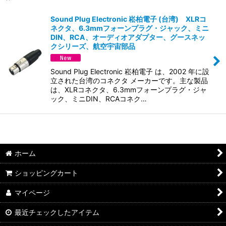
表示数
:
Sound Plug Electronic 崧柏電子 (台湾) XLRコ
ネクタ、6.3mmフォーンプラグ・ジャック、ミニ
並び順
:
DIN、RCA、オーディオアダプター、グースネッ
クシリーズ、航空宇宙部品
絞り込む
Sound Plug Electronic 崧柏電子 は、2002 年に設
立された台湾のコネクタ メーカーです。主な製品
は、XLRコネクタ、6.3mmフォーンプラグ・ジャ
ック、ミニDIN、RCAコネク…
ホーム
ショッピングカート
マイページ
最近チェックしたアイテム