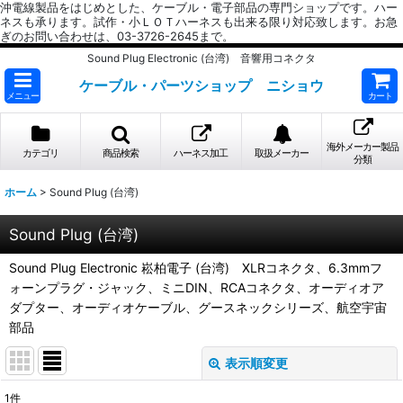
沖電線製品をはじめとした、ケーブル・電子部品の専門ショップです。ハー
ネスも承ります。試作・小ＬＯＴハーネスも出来る限り対応致します。お急
ぎのお問い合わせは、03-3726-2645まで。
Sound Plug Electronic (台湾) 音響用コネクタ
ケーブル・パーツショップ ニショウ
メニュー
カート
海外メーカー製品
カテゴリ
商品検索
ハーネス加工
取扱メーカー
分類
ホーム
>
Sound Plug (台湾)
Sound Plug (台湾)
Sound Plug Electronic 崧柏電子 (台湾) XLRコネクタ、6.3mmフ
ォーンプラグ・ジャック、ミニDIN、RCAコネクタ、オーディオア
ダプター、オーディオケーブル、グースネックシリーズ、航空宇宙
部品
表示順変更
閉じる
1
件