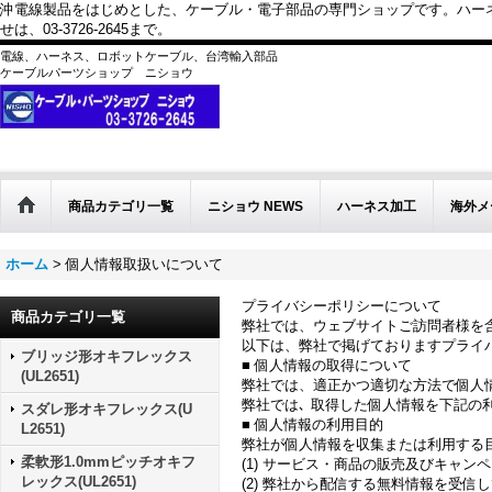
沖電線製品をはじめとした、ケーブル・電子部品の専門ショップです。ハー
せは、03-3726-2645まで。
電線、ハーネス、ロボットケーブル、台湾輸入部品
ケーブルパーツショップ ニショウ
商品カテゴリ一覧
ニショウ NEWS
ハーネス加工
海外メ
ホーム
>
個人情報取扱いについて
プライバシーポリシーについて
商品カテゴリ一覧
弊社では、ウェブサイトご訪問者様を
以下は、弊社で掲げておりますプライ
ブリッジ形オキフレックス
■ 個人情報の取得について
(UL2651)
弊社では、適正かつ適切な方法で個人
弊社では､ 取得した個人情報を下記の
スダレ形オキフレックス(U
■ 個人情報の利用目的
L2651)
弊社が個人情報を収集または利用する
柔軟形1.0mmピッチオキフ
(1) サービス・商品の販売及びキャン
レックス(UL2651)
(2) 弊社から配信する無料情報を受信