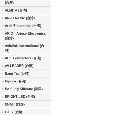
(台湾)
ALMITA (台湾)
ANV Electric (台湾)
Arch Electronics (台湾)
ARIO Ariose Electronics
(台湾)
Asialink International (台
湾)
AUK Contractors (台湾)
AV-LEADER (台湾)
Bang-Tec (台湾)
Bipolar (台湾)
Bo Sung Silicone (韓国)
BRIGHT LED (台湾)
BRAIT (韓国)
CALY (台湾)