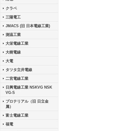
クラベ
三陽電工
JMACS (旧 日本電線工業)
測温工業
大栄電線工業
大樹電線
大電
タツタ立井電線
二宮電線工業
日興電線工業 NSKVG NSK
VG-S
プロテリアル（旧 日立金
属）
富士電線工業
福電