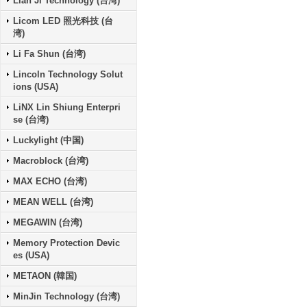
Lian Ji Technology (台湾)
Licom LED 照光科技 (台
湾)
Li Fa Shun (台湾)
Lincoln Technology Solut
ions (USA)
LiNX Lin Shiung Enterpri
se (台湾)
Luckylight (中国)
Macroblock (台湾)
MAX ECHO (台湾)
MEAN WELL (台湾)
MEGAWIN (台湾)
Memory Protection Devic
es (USA)
METAON (韓国)
MinJin Technology (台湾)