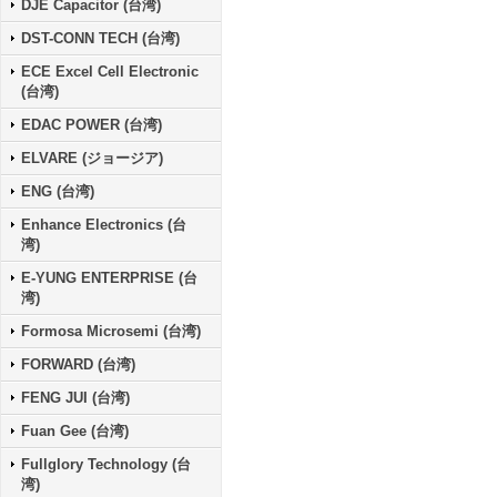
DJE Capacitor (台湾)
DST-CONN TECH (台湾)
ECE Excel Cell Electronic
(台湾)
EDAC POWER (台湾)
ELVARE (ジョージア)
ENG (台湾)
Enhance Electronics (台
湾)
E-YUNG ENTERPRISE (台
湾)
Formosa Microsemi (台湾)
FORWARD (台湾)
FENG JUI (台湾)
Fuan Gee (台湾)
Fullglory Technology (台
湾)