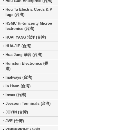
Hou Gun Enterprise (台湾)
Hou Ta Electric Cords & P
lugs (台湾)
HSMC Hi-Sincerity Microe
lectronics (台湾)
HUAI YANG 淮洋 (台湾)
HUA-JIE (台湾)
Hua Jung 華容 (台湾)
Hunston Electronics (香
港)
Inalways (台湾)
In Hann (台湾)
Invax (台湾)
Jeesoon Terminals (台湾)
JOYIN (台湾)
JVE (台湾)
KINGBRIGHT (台湾)