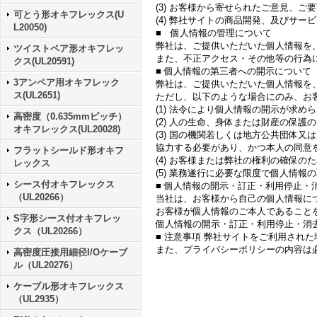
(3) お客様から寄せられたご意見、ご
可とう形オキフレックス(U
(4) 弊社サイトの商品開発、及びサ
L20050)
■ 個人情報の管理について
弊社は、ご提供いただいた個人情報を
ツイストペア形オキフレッ
また、不正アクセス・その他等の行為
クス(UL20591)
■ 個人情報の第三者への開示について
3アンペア用オキフレック
弊社は、ご提供いただいた個人情報を
ス(UL2651)
ただし、以下のような場合にのみ、お
(1) 法令により個人情報の開示が求め
高密度（0.635mmピッチ）
(2) 人の生命、身体または財産の保
オキフレックス(UL20028)
(3) 国の機関若しくは地方公共団体
協力する必要があり、かつ本人の同意
フラットシールド形オキフ
(4) お客様または弊社の権利の確保
レックス
(5) 業務遂行に必要な限度で個人情報
シース付オキフレックス
■ 個人情報の開示・訂正・利用停止・
（UL20266）
当社は、お客様から自己の個人情報に
お客様が個人情報のご本人であること
S字形シース付オキフレッ
個人情報の開示・訂正・利用停止・消去等の
クス（UL20266）
■ 注意事項 弊社サイトをご利用され
また、プライバシーポリシーの内容は
高密度圧接用細径I/Oケーブ
ル（UL20276）
ケーブル形オキフレックス
（UL2935）