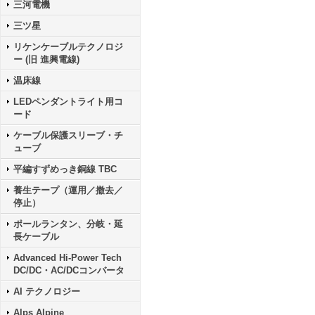
三河電機
三ツ星
リケンケーブルテクノロジ
ー (旧 進興電線)
温床線
LEDペンダントライト用コ
ード
ケーブル保護スリーブ・チ
ューブ
平編すずめっき銅線 TBC
養生テープ（運用／撤去／
停止）
ポールランタン、分岐・延
長ケーブル
Advanced Hi-Power Tech
DC/DC・AC/DCコンバータ
AI テクノロジー
Alps Alpine