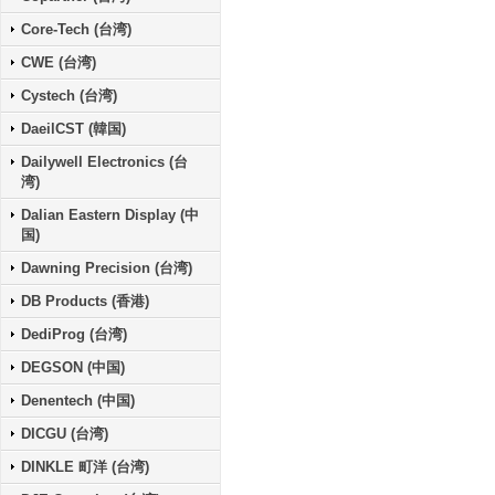
Core-Tech (台湾)
CWE (台湾)
Cystech (台湾)
DaeilCST (韓国)
Dailywell Electronics (台
湾)
Dalian Eastern Display (中
国)
Dawning Precision (台湾)
DB Products (香港)
DediProg (台湾)
DEGSON (中国)
Denentech (中国)
DICGU (台湾)
DINKLE 町洋 (台湾)