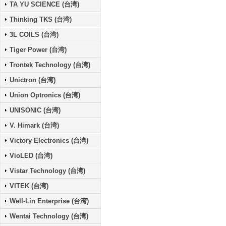
TA YU SCIENCE (台湾)
Thinking TKS (台湾)
3L COILS (台湾)
Tiger Power (台湾)
Trontek Technology (台湾)
Unictron (台湾)
Union Optronics (台湾)
UNISONIC (台湾)
V. Himark (台湾)
Victory Electronics (台湾)
VioLED (台湾)
Vistar Technology (台湾)
VITEK (台湾)
Well-Lin Enterprise (台湾)
Wentai Technology (台湾)