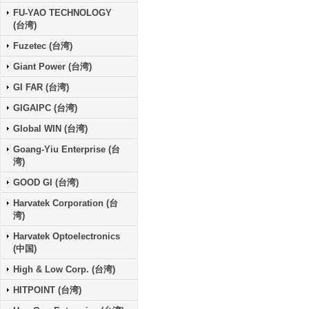
FU-YAO TECHNOLOGY
(台湾)
Fuzetec (台湾)
Giant Power (台湾)
GI FAR (台湾)
GIGAIPC (台湾)
Global WIN (台湾)
Goang-Yiu Enterprise (台
湾)
GOOD GI (台湾)
Harvatek Corporation (台
湾)
Harvatek Optoelectronics
(中国)
High & Low Corp. (台湾)
HITPOINT (台湾)