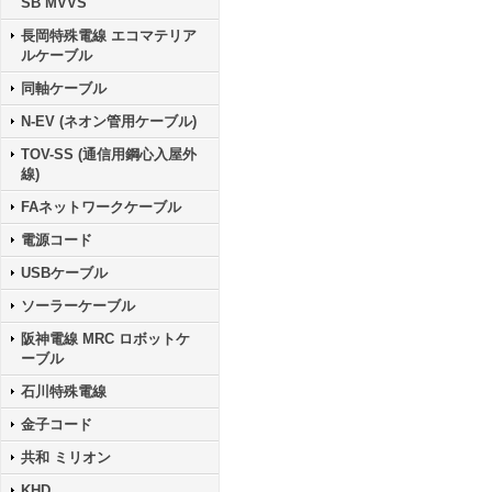
SB MVVS
長岡特殊電線 エコマテリア
ルケーブル
同軸ケーブル
N-EV (ネオン管用ケーブル)
TOV-SS (通信用鋼心入屋外
線)
FAネットワークケーブル
電源コード
USBケーブル
ソーラーケーブル
阪神電線 MRC ロボットケ
ーブル
石川特殊電線
金子コード
共和 ミリオン
KHD