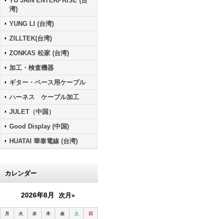
YU JAIN ENTERPRISE (台
湾)
YUNG LI (台湾)
ZILLTEK(台湾)
ZONKAS 松家 (台湾)
加工・検査機器
ギター・ベース用ケーブル
ハーネス ケーブル加工
JULET（中国）
Good Display (中国)
HUATAI 華泰電線 (台湾)
カレンダー
2026年8月
次月»
月
火
水
木
金
土
日