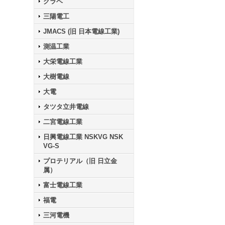
クラベ
三陽電工
JMACS (旧 日本電線工業)
測温工業
大栄電線工業
大樹電線
大電
タツタ立井電線
二宮電線工業
日興電線工業 NSKVG NSK
VG-S
プロテリアル（旧 日立金
属）
富士電線工業
福電
三河電機