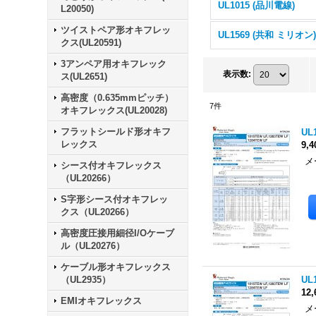
UL1015 (品川電線)
L20050)
ツイストペア形オキフレッ
UL1569 (共和 ミリオン
クス(UL20591)
3アンペア用オキフレック
表示数
:
ス(UL2651)
高密度（0.635mmピッチ）
7
件
オキフレックス(UL20028)
フラットシールド形オキフ
UL
レックス
9,
メ
シース付オキフレックス
色
（UL20266）
S字形シース付オキフレッ
クス（UL20266）
高密度圧接用細径I/Oケーブ
ル（UL20276）
ケーブル形オキフレックス
（UL2935）
UL
12
EMIオキフレックス
メ