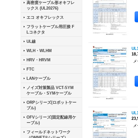
色
高密度ケーブル形オキフレ
ックス (UL20276)
エコ オキフレックス
フラットケーブル用圧接 F
Lコネクタ
UL線
UL
WLH・WLHM
18
HRV・HRVM
メ
色
FTC
LANケーブル
ノイズ対策製品 VCT-SYM
ケーブル・SYMケーブル
ORPシリーズ(ロボットケー
ブル)
UL
OFVシリーズ(固定配線用ケ
23
ーブル)
メ
色
フィールドネットワーク
（OMNET®シリーズ）