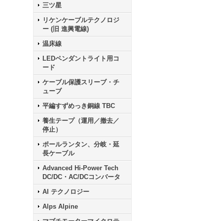
三ツ星
リケンケーブルテクノロジ
ー (旧 進興電線)
温床線
LEDペンダントライト用コ
ード
ケーブル保護スリーブ・チ
ューブ
平編すずめっき銅線 TBC
養生テープ（運用／撤去／
停止）
ポールランタン、分岐・延
長ケーブル
Advanced Hi-Power Tech
DC/DC・AC/DCコンバータ
AI テクノロジー
Alps Alpine