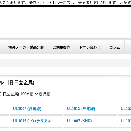
も承ります。試作・小ＬＯＴハーネスも出来る限り対応致します。お急ぎのお問い
海外メーカー製品分類
ご利用案内
お問い合わせ
コラム
アル 旧 日立金属)
 日立金属) 100m把 or 定尺把
UL1007 (沖電線)
UL1015 (沖電線)
UL15
UL1007 (プロテリアル 旧 日立金属)
UL1015 (プロテリアル 旧 日立金属)
UL1007 (KHD)
UL10