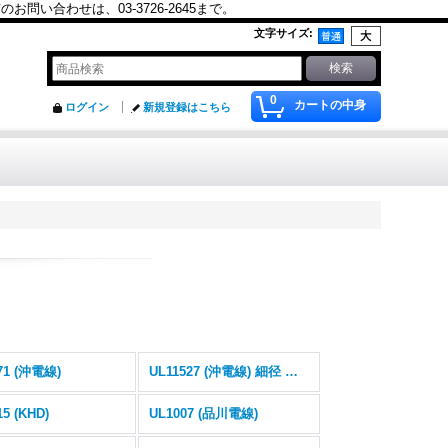
合わせは、03-3726-2645まで。
文字サイズ
:
0
カートの中身
ログイン
新規登録はこちら
71 (沖電線)
UL11527 (沖電線) 細径 可動部用 ロボットケーブル
15 (KHD)
UL1007 (品川電線)