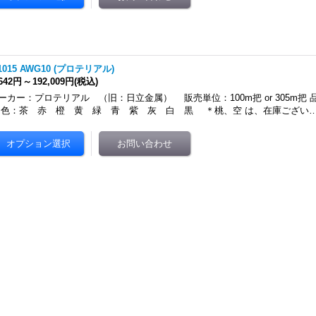
1015 AWG10 (プロテリアル)
,642円
～
192,009円
(税込)
ーカー：プロテリアル （旧：日立金属） 販売単位：100m把 or 305m把 品名：
：茶 赤 橙 黄 緑 青 紫 灰 白 黒 ＊桃、空 は、在庫ござい