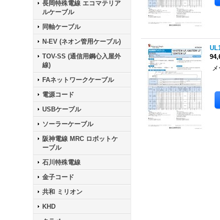
長岡特殊電線 エコマテリア
ルケーブル
同軸ケーブル
N-EV (ネオン管用ケーブル)
UL
TOV-SS (通信用鋼心入屋外
94
線)
メ
色
FAネットワークケーブル
電源コード
USBケーブル
ソーラーケーブル
阪神電線 MRC ロボットケ
ーブル
石川特殊電線
金子コード
共和 ミリオン
KHD