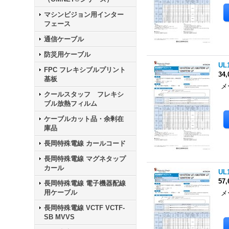
マシンビジョン用インター
フェース
通信ケーブル
防災用ケーブル
UL
FPC フレキシブルプリント
34
基板
メ
クールスタッフ フレキシ
色
ブル放熱フィルム
ケーブルカット品・余剰在
庫品
長岡特殊電線 カールコード
長岡特殊電線 マグネタップ
カール
UL
57
長岡特殊電線 電子機器配線
用ケーブル
メ
色
長岡特殊電線 VCTF VCTF-
SB MVVS