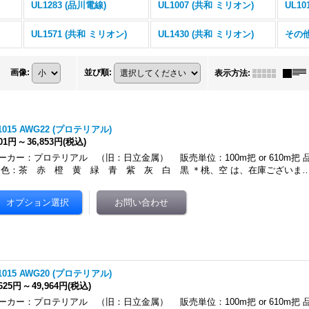
UL1283 (品川電線)
UL1007 (共和 ミリオン)
)
UL1571 (共和 ミリオン)
UL1430 (共和 ミリオン)
その他
画像
:
並び順
:
表示方法
:
1015 AWG22 (プロテリアル)
401円
～
36,853円
(税込)
ーカー：プロテリアル （旧：日立金属） 販売単位：100m把 or 610m把 品名：
：茶 赤 橙 黄 緑 青 紫 灰 白 黒 ＊桃、空 は、在庫ございま
1015 AWG20 (プロテリアル)
,625円
～
49,964円
(税込)
ーカー：プロテリアル （旧：日立金属） 販売単位：100m把 or 610m把 品名：