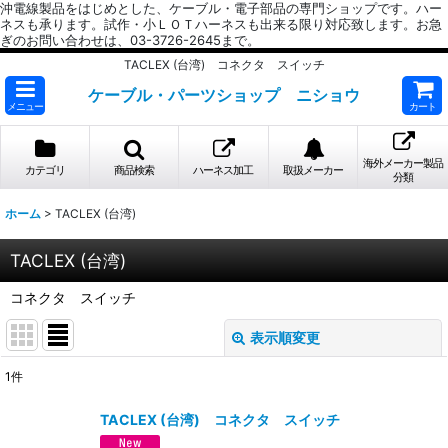
沖電線製品をはじめとした、ケーブル・電子部品の専門ショップです。ハー
ネスも承ります。試作・小ＬＯＴハーネスも出来る限り対応致します。お急
ぎのお問い合わせは、03-3726-2645まで。
TACLEX (台湾) コネクタ スイッチ
ケーブル・パーツショップ ニショウ
メニュー
カート
海外メーカー製品
カテゴリ
商品検索
ハーネス加工
取扱メーカー
分類
ホーム
>
TACLEX (台湾)
TACLEX (台湾)
コネクタ スイッチ
表示順変更
閉じる
1
件
表示数
:
TACLEX (台湾) コネクタ スイッチ