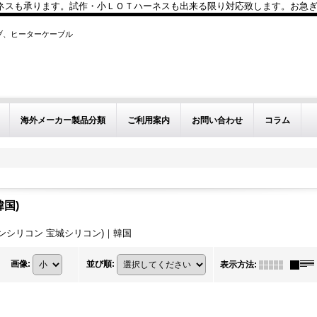
も承ります。試作・小ＬＯＴハーネスも出来る限り対応致します。お急ぎのお問い
ブ、ヒーターケーブル
海外メーカー製品分類
ご利用案内
お問い合わせ
コラム
(韓国)
e (ボーソンシリコン 宝城シリコン)｜韓国
画像
:
並び順
:
表示方法
: