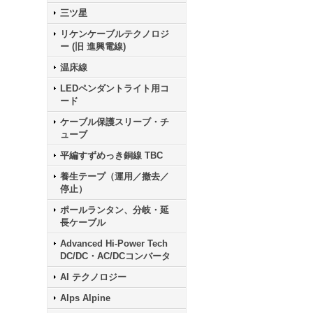
三ツ星
リケンケーブルテクノロジ
ー (旧 進興電線)
温床線
LEDペンダントライト用コ
ード
ケーブル保護スリーブ・チ
ューブ
平編すずめっき銅線 TBC
養生テープ（運用／撤去／
停止）
ポールランタン、分岐・延
長ケーブル
Advanced Hi-Power Tech
DC/DC・AC/DCコンバータ
AI テクノロジー
Alps Alpine