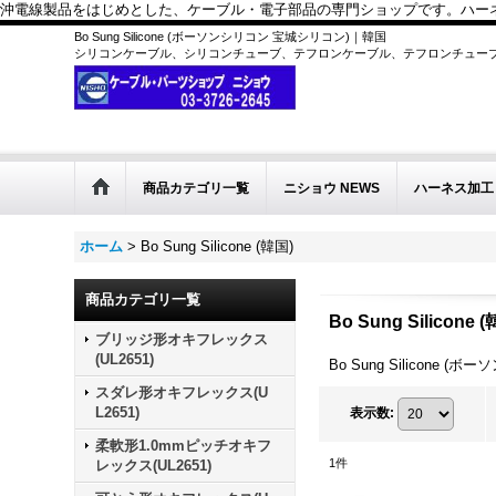
沖電線製品をはじめとした、ケーブル・電子部品の専門ショップです。ハーネス
Bo Sung Silicone (ボーソンシリコン 宝城シリコン)｜韓国
シリコンケーブル、シリコンチューブ、テフロンケーブル、テフロンチュー
商品カテゴリ一覧
ニショウ NEWS
ハーネス加工
ホーム
>
Bo Sung Silicone (韓国)
商品カテゴリ一覧
Bo Sung Silicone 
ブリッジ形オキフレックス
(UL2651)
Bo Sung Silicon
スダレ形オキフレックス(U
L2651)
表示数
:
柔軟形1.0mmピッチオキフ
1
件
レックス(UL2651)