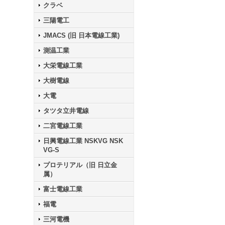
クラベ
三陽電工
JMACS (旧 日本電線工業)
測温工業
大栄電線工業
大樹電線
大電
タツタ立井電線
二宮電線工業
日興電線工業 NSKVG NSK
VG-S
プロテリアル（旧 日立金
属）
富士電線工業
福電
三河電機