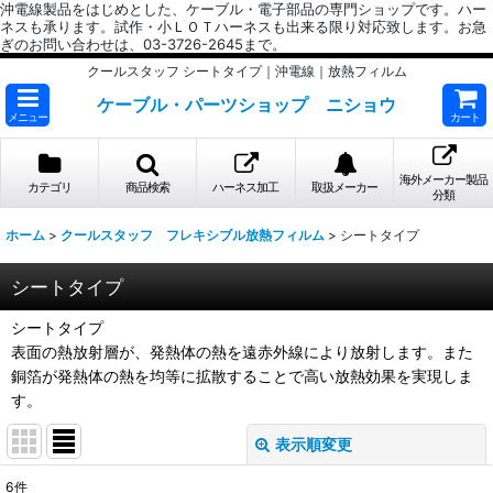
沖電線製品をはじめとした、ケーブル・電子部品の専門ショップです。ハー
ネスも承ります。試作・小ＬＯＴハーネスも出来る限り対応致します。お急
ぎのお問い合わせは、03-3726-2645まで。
クールスタッフ シートタイプ｜沖電線｜放熱フィルム
ケーブル・パーツショップ ニショウ
メニュー
カート
海外メーカー製品
カテゴリ
商品検索
ハーネス加工
取扱メーカー
分類
ホーム
>
クールスタッフ フレキシブル放熱フィルム
>
シートタイプ
シートタイプ
シートタイプ
表面の熱放射層が、発熱体の熱を遠赤外線により放射します。また
銅箔が発熱体の熱を均等に拡散することで高い放熱効果を実現しま
す。
表示順変更
閉じる
6
件