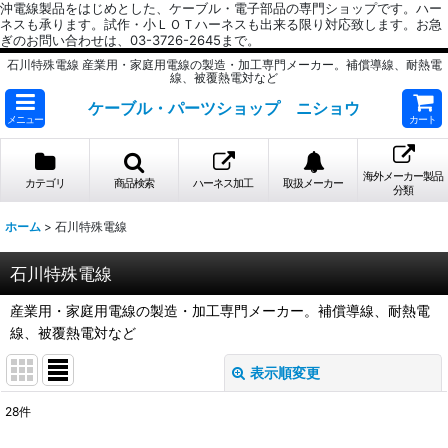
沖電線製品をはじめとした、ケーブル・電子部品の専門ショップです。ハー
ネスも承ります。試作・小ＬＯＴハーネスも出来る限り対応致します。お急
ぎのお問い合わせは、03-3726-2645まで。
石川特殊電線 産業用・家庭用電線の製造・加工専門メーカー。補償導線、耐熱電
線、被覆熱電対など
ケーブル・パーツショップ ニショウ
メニュー
カート
海外メーカー製品
カテゴリ
商品検索
ハーネス加工
取扱メーカー
分類
ホーム
>
石川特殊電線
石川特殊電線
産業用・家庭用電線の製造・加工専門メーカー。補償導線、耐熱電
線、被覆熱電対など
表示順変更
閉じる
28
件
サブカテゴリ
: