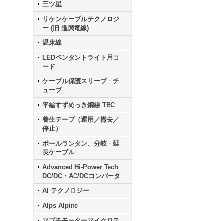
三ツ星
リケンケーブルテクノロジ
ー (旧 進興電線)
温床線
LEDペンダントライト用コ
ード
ケーブル保護スリーブ・チ
ューブ
平編すずめっき銅線 TBC
養生テープ（運用／撤去／
停止）
ポールランタン、分岐・延
長ケーブル
Advanced Hi-Power Tech
DC/DC・AC/DCコンバータ
AI テクノロジー
Alps Alpine
マブチモーターマイクロテ