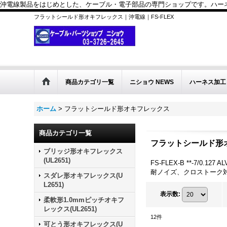
沖電線製品をはじめとした、ケーブル・電子部品の専門ショップです。ハーネス
フラットシールド形オキフレックス｜沖電線｜FS-FLEX
商品カテゴリ一覧
ニショウ NEWS
ハーネス加工
ホーム
>
フラットシールド形オキフレックス
商品カテゴリ一覧
フラットシールド形
ブリッジ形オキフレックス
(UL2651)
FS-FLEX-B **-7/0.127 AL
耐ノイズ、クロストーク
スダレ形オキフレックス(U
L2651)
表示数
:
柔軟形1.0mmピッチオキフ
レックス(UL2651)
12
件
可とう形オキフレックス(U