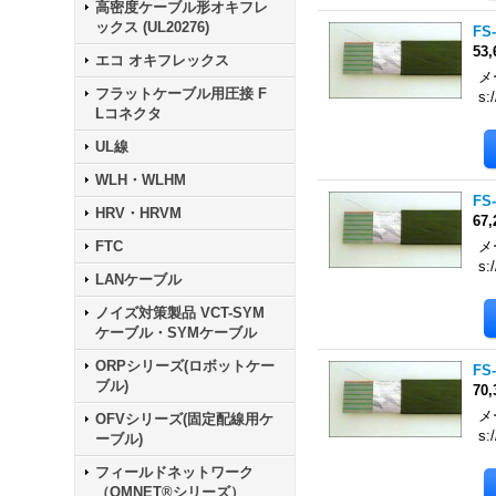
高密度ケーブル形オキフレ
ックス (UL20276)
FS-
53
エコ オキフレックス
メ
フラットケーブル用圧接 F
s:
Lコネクタ
UL線
WLH・WLHM
FS-
HRV・HRVM
67
FTC
メ
s:
LANケーブル
ノイズ対策製品 VCT-SYM
ケーブル・SYMケーブル
ORPシリーズ(ロボットケー
FS-
ブル)
70
メ
OFVシリーズ(固定配線用ケ
s:
ーブル)
フィールドネットワーク
（OMNET®シリーズ）