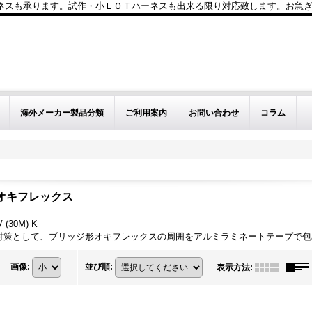
も承ります。試作・小ＬＯＴハーネスも出来る限り対応致します。お急ぎのお問い
海外メーカー製品分類
ご利用案内
お問い合わせ
コラム
オキフレックス
V (30M) K
対策として、ブリッジ形オキフレックスの周囲をアルミラミネートテープで包
画像
:
並び順
:
表示方法
: