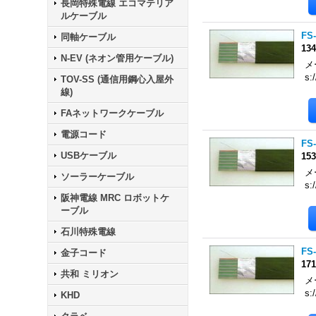
長岡特殊電線 エコマテリア
ルケーブル
FS-
同軸ケーブル
13
N-EV (ネオン管用ケーブル)
メ
s:
TOV-SS (通信用鋼心入屋外
線)
FAネットワークケーブル
電源コード
FS-
USBケーブル
15
メ
ソーラーケーブル
s:
阪神電線 MRC ロボットケ
ーブル
石川特殊電線
FS-
金子コード
17
共和 ミリオン
メ
s:
KHD