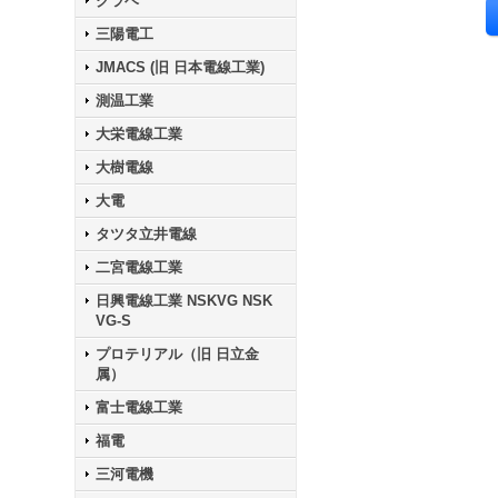
クラベ
三陽電工
JMACS (旧 日本電線工業)
測温工業
大栄電線工業
大樹電線
大電
タツタ立井電線
二宮電線工業
日興電線工業 NSKVG NSK
VG-S
プロテリアル（旧 日立金
属）
富士電線工業
福電
三河電機