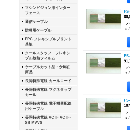
マシンビジョン用インター
FS-
フェース
80
通信ケーブル
メ
s:
防災用ケーブル
FPC フレキシブルプリント
基板
クールスタッフ フレキシ
FS-
ブル放熱フィルム
91
ケーブルカット品・余剰在
メ
庫品
s:
長岡特殊電線 カールコード
長岡特殊電線 マグネタップ
カール
FS-
長岡特殊電線 電子機器配線
10
用ケーブル
メ
長岡特殊電線 VCTF VCTF-
s:
SB MVVS