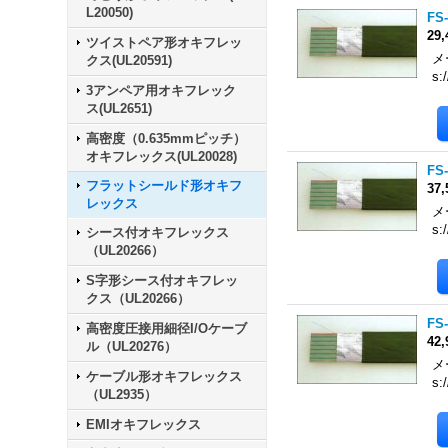
L20050)
FS-
29
ツイストペア形オキフレッ
メ
クス(UL20591)
s:
3アンペア用オキフレック
ス(UL2651)
高密度（0.635mmピッチ）
オキフレックス(UL20028)
FS-
フラットシールド形オキフ
37
レックス
メ
s:
シース付オキフレックス
（UL20266）
S字形シース付オキフレッ
クス（UL20266）
FS-
高密度圧接用細径I/Oケーブ
42
ル（UL20276）
メ
ケーブル形オキフレックス
s:
（UL2935）
EMIオキフレックス