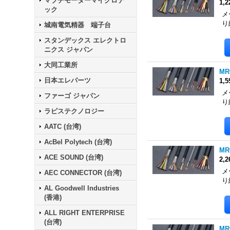
マブチモーターマイクロテ
1,
ック
メ
り
城南電気精器 端子台
スタンデックス エレクトロ
ニクス ジャパン
大同工業所
MR
日本エレパーツ
1,
メ
ファーゴ ジャパン
り
ラピステクノロジー
AATC (台湾)
AcBel Polytech (台湾)
MR
ACE SOUND (台湾)
2,
メ
AEC CONNECTOR (台湾)
り
AL Goodwell Industries
(香港)
ALL RIGHT ENTERPRISE
(台湾)
MR