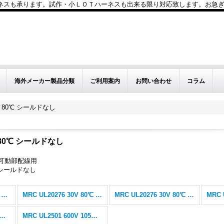
も承ります。試作・小ＬＯＴハーネスも出来る限り対応致します。お急ぎのお問い
海外メーカー製品分類
ご利用案内
お問い合わせ
コラム
0V 80℃ シールドなし
V 80℃ シールドなし
可動部配線用
0℃ シールドなし
阪神電線 MRC ロボットケーブル (全商品)
MRC UL20276 30V 80℃ シールドなし
MRC UL20276 30V 80℃ シールド付(SB)
 UL2501 600V 105℃ シールドなし
MRC UL2501 600V 105℃ シールド付(SB)