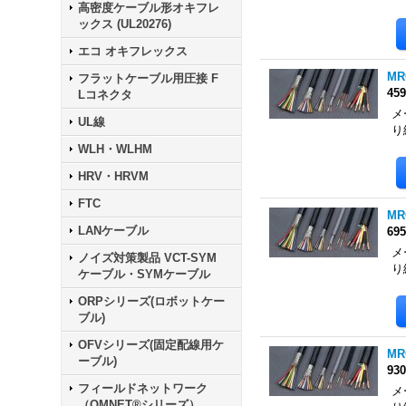
高密度ケーブル形オキフレ
ックス (UL20276)
エコ オキフレックス
MR
フラットケーブル用圧接 F
45
Lコネクタ
メ
UL線
り
WLH・WLHM
HRV・HRVM
FTC
MR
LANケーブル
69
メ
ノイズ対策製品 VCT-SYM
り
ケーブル・SYMケーブル
ORPシリーズ(ロボットケー
ブル)
OFVシリーズ(固定配線用ケ
MR
ーブル)
93
フィールドネットワーク
メ
（OMNET®シリーズ）