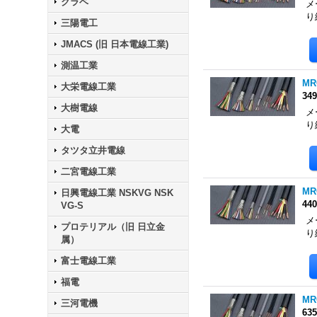
クラベ
メ
り
三陽電工
JMACS (旧 日本電線工業)
測温工業
MR
大栄電線工業
34
大樹電線
メ
り
大電
タツタ立井電線
二宮電線工業
MR
日興電線工業 NSKVG NSK
44
VG-S
メ
プロテリアル（旧 日立金
り
属）
富士電線工業
福電
MR
三河電機
63