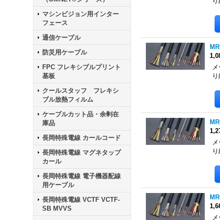
り
マシンビジョン用インター
フェース
通信ケーブル
MR
防災用ケーブル
1,
FPC フレキシブルプリント
メ
基板
り
クールスタッフ フレキシ
ブル放熱フィルム
ケーブルカット品・余剰在
MR
庫品
1,
長岡特殊電線 カールコード
メ
り
長岡特殊電線 マグネタップ
カール
長岡特殊電線 電子機器配線
用ケーブル
MR
長岡特殊電線 VCTF VCTF-
1,
SB MVVS
メ