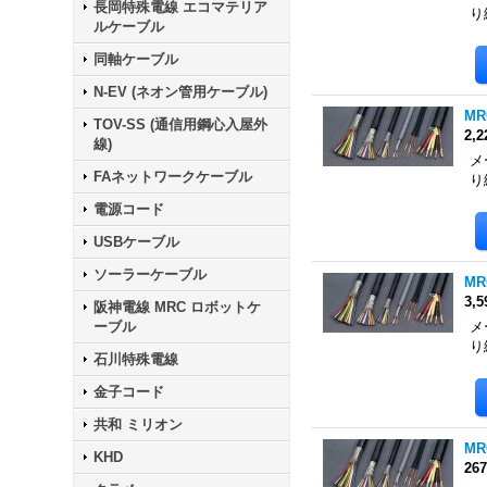
長岡特殊電線 エコマテリア
り
ルケーブル
同軸ケーブル
N-EV (ネオン管用ケーブル)
MR
TOV-SS (通信用鋼心入屋外
2,
線)
メ
FAネットワークケーブル
り
電源コード
USBケーブル
ソーラーケーブル
MR
3,
阪神電線 MRC ロボットケ
ーブル
メ
り
石川特殊電線
金子コード
共和 ミリオン
MR
KHD
26