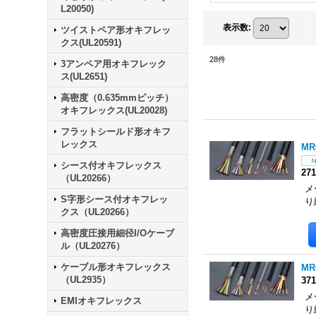
L20050)
表示数
:
ツイストペア形オキフレッ
クス(UL20591)
28
件
3アンペア用オキフレック
ス(UL2651)
高密度（0.635mmピッチ）
オキフレックス(UL20028)
フラットシールド形オキフ
レックス
MR
シース付オキフレックス
27
（UL20266）
メ
S字形シース付オキフレッ
り
クス（UL20266）
高密度圧接用細径I/Oケーブ
ル（UL20276）
ケーブル形オキフレックス
MR
（UL2935）
37
メ
EMIオキフレックス
り