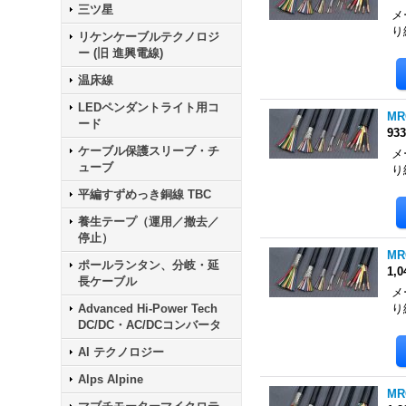
三ツ星
メ
り
リケンケーブルテクノロジ
ー (旧 進興電線)
温床線
LEDペンダントライト用コ
MR
ード
93
ケーブル保護スリーブ・チ
メ
ューブ
り
平編すずめっき銅線 TBC
養生テープ（運用／撤去／
停止）
MR
ポールランタン、分岐・延
1,
長ケーブル
メ
Advanced Hi-Power Tech
り
DC/DC・AC/DCコンバータ
AI テクノロジー
Alps Alpine
MR