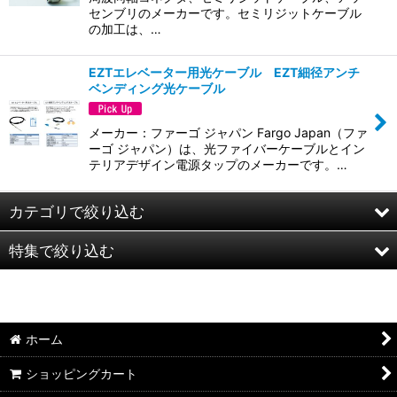
センブリのメーカーです。セミリジットケーブル
の加工は、…
EZTエレベーター用光ケーブル EZT細径アンチ
ベンディング光ケーブル
メーカー：ファーゴ ジャパン Fargo Japan（ファ
ーゴ ジャパン）は、光ファイバーケーブルとイン
テリアデザイン電源タップのメーカーです。…
カテゴリで絞り込む
特集で絞り込む
ブリッジ形オキフレックス(UL2651)
スダレ形オキフレックス(UL2651)
ケーブル
柔軟形1.0mmピッチオキフレックス(UL2651)
USBケーブル
ホーム
ショッピングカート
可とう形オキフレックス(UL20050)
LANケーブル・コネクタ