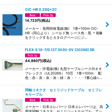
CIC-HR 0.2SQ×2C
14,723
円
(税込)
メーカー：長岡特殊電線(株) 1巻=100m CIC-
HR（同心より） シールド無 シース色：黒 ＊画像
をクリックするとカタログページにジ…
FLEX-S 10-7/0.127 3030-SV (20266) SB
44,880
円
(税込)
メーカー：沖電線(株) 丸型ケーブルシース付オキ
フレックス（UL20266） 10芯 1巻=100m 配
色：赤－灰－灰－灰－緑－灰・・・・1番心線=…
同軸コネクタ セミリジッドケーブル セミフレ
キケーブル
メーカー：日本エレパーツ 日本エレパーツは、高
周波同軸コネクタ、セミリジットケーブル、アッ