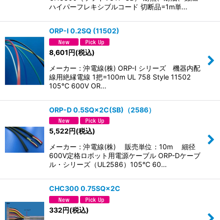
ハイパーフレキシブルコード 切断品=1m単…
ORP-I 0.2SQ (11502)
8,601
円
(税込)
メーカー：沖電線(株) ORP-I シリーズ 機器内配
線用絶縁電線 1把=100m UL 758 Style 11502
105℃ 600V OR…
ORP-D 0.5SQ×2C(SB)（2586）
5,522
円
(税込)
メーカー：沖電線(株) 販売単位：10m 細径
600V定格ロボット用電源ケーブル ORP-Dケーブ
ル・シリーズ（UL2586）105°C 60…
CHC300 0.75SQ×2C
332
円
(税込)