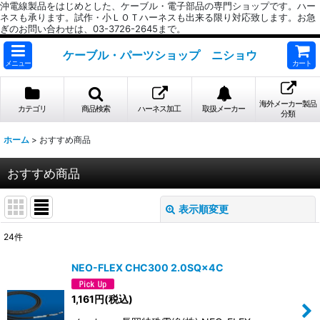
沖電線製品をはじめとした、ケーブル・電子部品の専門ショップです。ハー
ネスも承ります。試作・小ＬＯＴハーネスも出来る限り対応致します。お急
ぎのお問い合わせは、03-3726-2645まで。
ケーブル・パーツショップ ニショウ
メニュー
カート
海外メーカー製品
カテゴリ
商品検索
ハーネス加工
取扱メーカー
分類
ホーム
>
おすすめ商品
おすすめ商品
表示順変更
閉じる
24
件
表示数
:
NEO-FLEX CHC300 2.0SQ×4C
並び順
:
1,161
円
(税込)