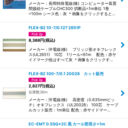
メーカー：長岡特殊電線(株) コンピューター装置
間接続ケーブルCHC300 切断品=1m単位 1巻
=100m シース色：灰 ＊画像をクリックすると…
FLEX-B2 10-7/0.127 2651P
8,388
円
(税込)
メーカー：沖電線(株) ブリッジ形オキフレック
ス(UL2651) 10芯 1リール=61m 配色：赤サ
イドマーク他はすべて灰 ＊画像をクリックす…
FLEX-B2 100-7/0.1 20028 カット販売
2,827
円
(税込)
在庫数36m
メーカー：沖電線(株) 高密度（0.635mmピッ
チ）オキフレックス（UL20028） 100芯 ケーブ
ルカット販売：1m単位 配色：赤サイドマー…
EC-EMT 0.5SQ×2C 黒 カール部長さ=1m