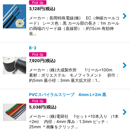
3,128
円
(税込)
メーカー：長岡特殊電線(株) EC（伸縮カールコ
ード） シース色：黒 カール部の長さ：1m カール
の両端のリード線（直線部）：約15cm 有効伸
長…
B-3
7,920
円
(税込)
メーカー：(株)大成製作所 1リール=100m
素材：ポリエステル モノフィラメント 折巾：
約5mm 最小径：3mm 最大拡大径：1…
PVCスパイラルスリーブ 4mm L=2m 黒
5,038
円
(税込)
メーカー：(株)電研社 1セット=10本入り （1本
=2m) 内径：4mm 厚み：1.3mm ピッチ：
25mm ＊画像をクリック…