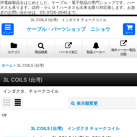
沖電線製品をはじめとした、ケーブル・電子部品の専門ショップです。ハー
ネスも承ります。試作・小ＬＯＴハーネスも出来る限り対応致します。お急
ぎのお問い合わせは、03-3726-2645まで。
3L COILS (台湾) インダクタ チョークコイル
ケーブル・パーツショップ ニショウ
メニュー
カート
海外メーカー製品
カテゴリ
商品検索
ハーネス加工
取扱メーカー
分類
ホーム
>
3L COILS (台湾)
3L COILS (台湾)
インダクタ、チョークコイル
表示順変更
閉じる
1
件
表示数
:
3L COILS (台湾) インダクタ チョークコイル