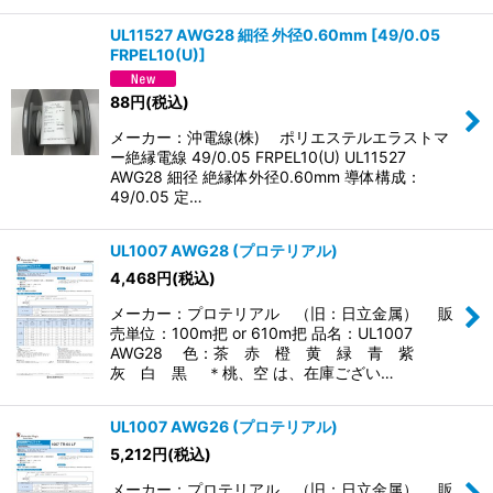
UL11527 AWG28 細径 外径0.60mm
[
49/0.05
FRPEL10(U)
]
88
円
(税込)
メーカー：沖電線(株) ポリエステルエラストマ
ー絶縁電線 49/0.05 FRPEL10(U) UL11527
AWG28 細径 絶縁体外径0.60mm 導体構成：
49/0.05 定…
UL1007 AWG28 (プロテリアル)
4,468
円
(税込)
メーカー：プロテリアル （旧：日立金属） 販
売単位：100m把 or 610m把 品名：UL1007
AWG28 色：茶 赤 橙 黄 緑 青 紫
灰 白 黒 ＊桃、空 は、在庫ござい…
UL1007 AWG26 (プロテリアル)
5,212
円
(税込)
メーカー：プロテリアル （旧：日立金属） 販