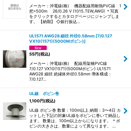
メーカー：沖電線(株) 機器配線用耐熱PVC線 1
把=500m 26/0.26 V (1015.TEW,AWG) ＊写真
をクリックするとカタログページにジャンプしま
す。 【納期】 ◇銀行振込…
UL1571 AWG28 細径 外径0.58mm
[
7/0.127
VX10(1571)(5000Mボビン)
]
55
円
(税込)
メーカー：沖電線(株) 配線用架橋PVC線
7/0.127 VX10(1571)(5000Mボビン) UL1571
AWG28 細径 絶縁体外径0.58mm 導体構成：
7/0.127…
UL線 ボビン巻
1,100
円
(税込)
UL線 ボビン巻 数量：100m以上 納期：3〜4日 カ
ットした下記の対象UL線をボビンに巻いて納品し
ます。 数量は、100m以上からになります。 ＊ボ
ビンの大きさは、数量によって異なります。 …