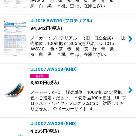
AWG12 色：茶 赤 橙 黄 緑 青 紫
灰 白 黒 ＊桃、空 は、在庫ござい…
UL1015 AWG10 (プロテリアル)
94,642
円
(税込)
メーカー：プロテリアル （旧：日立金属） 販
売単位：100m把 or 305m把 品名：UL1015
AWG10 色：茶 赤 橙 黄 緑 青 紫
灰 白 黒 ＊桃、空 は、在庫ござい…
UL1007 AWG28 (KHD)
3,520
円
(税込)
メーカー：KHD 販売単位：100m把 or 定尺把
色：ご指定ください。 ＊切断品100m把は、UL プ
ロセスト・ワイヤ・プログラムには、対応してお
りません。 ◇メーカーサイト htt…
UL1007 AWG26 (KHD)
4,265
円
(税込)