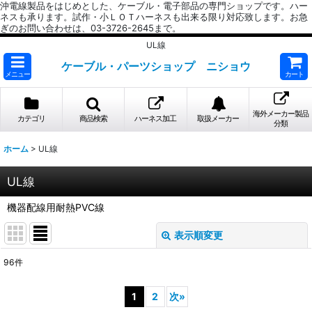
沖電線製品をはじめとした、ケーブル・電子部品の専門ショップです。ハー
ネスも承ります。試作・小ＬＯＴハーネスも出来る限り対応致します。お急
ぎのお問い合わせは、03-3726-2645まで。
UL線
ケーブル・パーツショップ ニショウ
メニュー
カート
海外メーカー製品
カテゴリ
商品検索
ハーネス加工
取扱メーカー
分類
ホーム
>
UL線
UL線
機器配線用耐熱PVC線
表示順変更
閉じる
96
件
サブカテゴリ
:
1
2
次
»