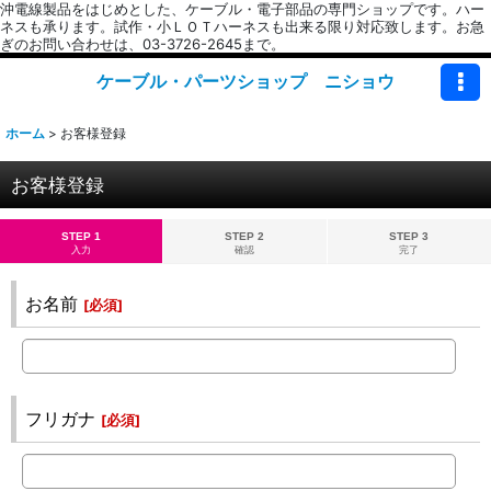
沖電線製品をはじめとした、ケーブル・電子部品の専門ショップです。ハー
ネスも承ります。試作・小ＬＯＴハーネスも出来る限り対応致します。お急
ぎのお問い合わせは、03-3726-2645まで。
ケーブル・パーツショップ ニショウ
ホーム
>
お客様登録
お客様登録
STEP 1
STEP 2
STEP 3
入力
確認
完了
お名前
[
必須
]
フリガナ
[
必須
]