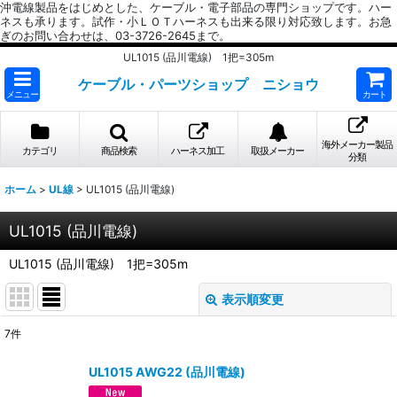
沖電線製品をはじめとした、ケーブル・電子部品の専門ショップです。ハー
ネスも承ります。試作・小ＬＯＴハーネスも出来る限り対応致します。お急
ぎのお問い合わせは、03-3726-2645まで。
UL1015 (品川電線) 1把=305m
ケーブル・パーツショップ ニショウ
メニュー
カート
海外メーカー製品
カテゴリ
商品検索
ハーネス加工
取扱メーカー
分類
ホーム
>
UL線
>
UL1015 (品川電線)
UL1015 (品川電線)
UL1015 (品川電線) 1把=305m
表示順変更
閉じる
7
件
表示数
:
UL1015 AWG22 (品川電線)