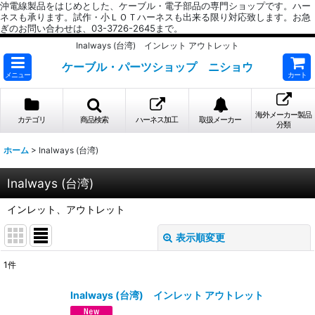
沖電線製品をはじめとした、ケーブル・電子部品の専門ショップです。ハー
ネスも承ります。試作・小ＬＯＴハーネスも出来る限り対応致します。お急
ぎのお問い合わせは、03-3726-2645まで。
Inalways (台湾) インレット アウトレット
ケーブル・パーツショップ ニショウ
メニュー
カート
海外メーカー製品
カテゴリ
商品検索
ハーネス加工
取扱メーカー
分類
ホーム
>
Inalways (台湾)
Inalways (台湾)
インレット、アウトレット
表示順変更
閉じる
1
件
表示数
:
Inalways (台湾) インレット アウトレット