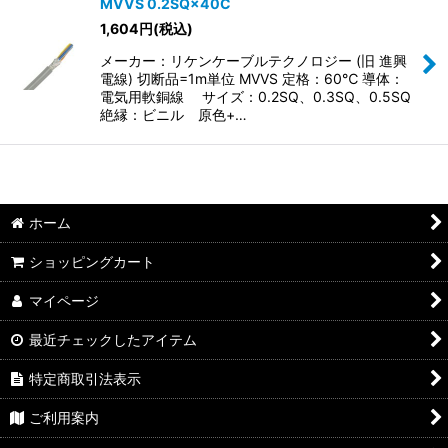
MVVS 0.2SQ×40C
1,604
円
(税込)
メーカー：リケンケーブルテクノロジー (旧 進興
電線) 切断品=1m単位 MVVS 定格：60℃ 導体：
電気用軟銅線 サイズ：0.2SQ、0.3SQ、0.5SQ
絶縁：ビニル 原色+…
ホーム
ショッピングカート
マイページ
最近チェックしたアイテム
特定商取引法表示
ご利用案内