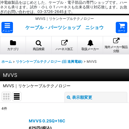
沖電線製品をはじめとした、ケーブル・電子部品の専門ショップです。ハー
ネスも承ります。試作・小ＬＯＴハーネスも出来る限り対応致します。お急
ぎのお問い合わせは、03-3726-2645まで。
MVVS｜リケンケーブルテクノロジー
ケーブル・パーツショップ ニショウ
メニュー
カート
海外メーカー製品
カテゴリ
商品検索
ハーネス加工
取扱メーカー
分類
ホーム
>
リケンケーブルテクノロジー (旧 進興電線)
>
MVVS
MVVS
MVVS｜リケンケーブルテクノロジー
表示順変更
閉じる
4
件
表示数
:
MVVS 0.2SQ×16C
675
円
(税込)