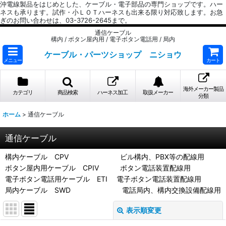
沖電線製品をはじめとした、ケーブル・電子部品の専門ショップです。ハー
ネスも承ります。試作・小ＬＯＴハーネスも出来る限り対応致します。お急
ぎのお問い合わせは、03-3726-2645まで。
通信ケーブル
構内 / ボタン屋内用 / 電子ボタン電話用 / 局内
ケーブル・パーツショップ ニショウ
メニュー
カート
海外メーカー製品
カテゴリ
商品検索
ハーネス加工
取扱メーカー
分類
ホーム
>
通信ケーブル
通信ケーブル
構内ケーブル CPV ビル構内、PBX等の配線用
ボタン屋内用ケーブル CPIV ボタン電話装置配線用
電子ボタン電話用ケーブル ETI 電子ボタン電話装置配線用
局内ケーブル SWD 電話局内、構内交換設備配線用
表示順変更
閉じる