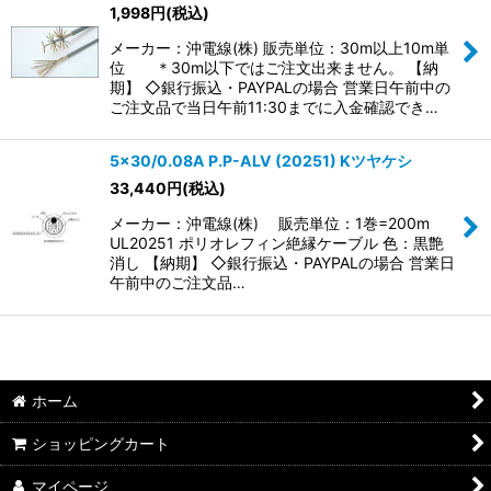
1,998
円
(税込)
メーカー：沖電線(株) 販売単位：30m以上10m単
位 ＊30m以下ではご注文出来ません。 【納
期】 ◇銀行振込・PAYPALの場合 営業日午前中の
ご注文品で当日午前11:30までに入金確認でき…
5×30/0.08A P.P-ALV (20251) Kツヤケシ
33,440
円
(税込)
メーカー：沖電線(株) 販売単位：1巻=200m
UL20251 ポリオレフィン絶縁ケーブル 色：黒艶
消し 【納期】 ◇銀行振込・PAYPALの場合 営業日
午前中のご注文品…
ホーム
ショッピングカート
マイページ