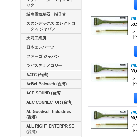
ック
城南電気精器 端子台
7/0
スタンデックス エレクトロ
69
ニクス ジャパン
メ
ド
大同工業所
日本エレパーツ
ファーゴ ジャパン
ラピステクノロジー
7/0
83
AATC (台湾)
メ
ド
AcBel Polytech (台湾)
ACE SOUND (台湾)
AEC CONNECTOR (台湾)
AL Goodwell Industries
7/0
(香港)
90
メ
ALL RIGHT ENTERPRISE
ド
(台湾)