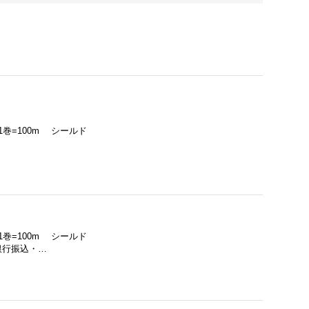
1巻=100m シールド
1巻=100m シールド
銀行振込・…