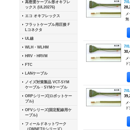
高密度ケーブル形オキフレ
7/0
ックス (UL20276)
28
メ
エコ オキフレックス
無
フラットケーブル用圧接 F
Lコネクタ
UL線
7/0
WLH・WLHM
30
HRV・HRVM
メ
ド
FTC
LANケーブル
ノイズ対策製品 VCT-SYM
ケーブル・SYMケーブル
7/0
ORPシリーズ(ロボットケー
39
ブル)
メ
ド
OFVシリーズ(固定配線用ケ
ーブル)
フィールドネットワーク
（OMNET®シリーズ）