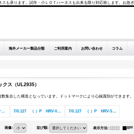
も承ります。試作・小ＬＯＴハーネスも出来る限り対応致します。お急ぎのお問い
海外メーカー製品分類
ご利用案内
お問い合わせ
コラム
クス（UL2935）
複数集合した構造となっています。ドットマークにより心線識別ができます。
ケーブル形オキフレックス（UL2935） (全商品)
7/0.127 （ ）P HRV-V-UL SB
7/0.127 （ ）P HRV-SV-UL SB
画像
:
並び順
:
表示方法
: