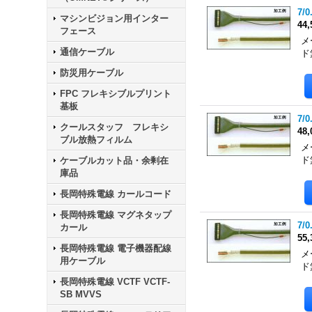
7/0
マシンビジョン用インター
44
フェース
メ
通信ケーブル
ド
防災用ケーブル
FPC フレキシブルプリント
基板
7/0
クールスタッフ フレキシ
48
ブル放熱フィルム
メ
ド
ケーブルカット品・余剰在
庫品
長岡特殊電線 カールコード
長岡特殊電線 マグネタップ
7/0
カール
55
長岡特殊電線 電子機器配線
メ
用ケーブル
ド
長岡特殊電線 VCTF VCTF-
SB MVVS