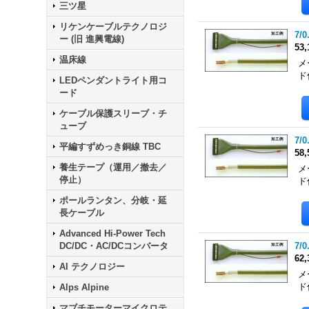
三ツ星
リケンケーブルテクノロジ
7/0
ー (旧 進興電線)
53
温床線
メ
ド
LEDペンダントライト用コ
ード
ケーブル保護スリーブ・チ
ューブ
7/0
平編すずめっき銅線 TBC
58
養生テープ（運用／撤去／
メ
停止）
ド
ポールランタン、分岐・延
長ケーブル
Advanced Hi-Power Tech
DC/DC・AC/DCコンバータ
7/0
62
AI テクノロジー
メ
ド
Alps Alpine
マブチモーターマイクロテ