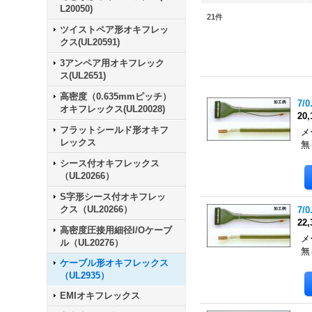
L20050)
21
件
ツイストペア形オキフレッ
クス(UL20591)
3アンペア用オキフレック
ス(UL2651)
高密度（0.635mmピッチ）
7/0
オキフレックス(UL20028)
20
フラットシールド形オキフ
メ
レックス
無
シース付オキフレックス
（UL20266）
S字形シース付オキフレッ
クス（UL20266）
7/0
22
高密度圧接用細径I/Oケーブ
メ
ル（UL20276）
無
ケーブル形オキフレックス
（UL2935）
EMIオキフレックス