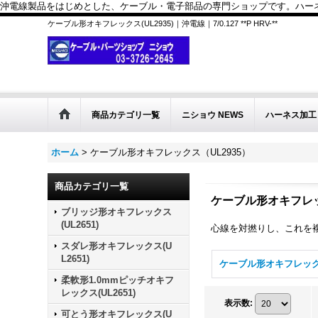
沖電線製品をはじめとした、ケーブル・電子部品の専門ショップです。ハーネス
ケーブル形オキフレックス(UL2935)｜沖電線｜7/0.127 **P HRV-**
商品カテゴリ一覧
ニショウ NEWS
ハーネス加工
ホーム
>
ケーブル形オキフレックス（UL2935）
商品カテゴリ一覧
ケーブル形オキフレッ
ブリッジ形オキフレックス
(UL2651)
心線を対撚りし、これを
スダレ形オキフレックス(U
L2651)
柔軟形1.0mmピッチオキフ
レックス(UL2651)
表示数
:
可とう形オキフレックス(U