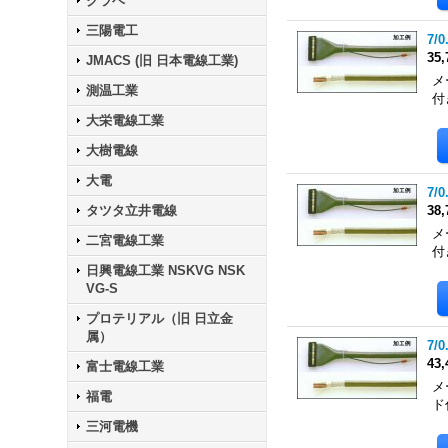
クラベ
三陽電工
7/0
35
JMACS (旧 日本電線工業)
メ
測温工業
付
大栄電線工業
大樹電線
大電
7/0
タツタ立井電線
38
メ
二宮電線工業
付
日興電線工業 NSKVG NSK
VG-S
プロテリアル（旧 日立金
属）
7/0
43
富士電線工業
メ
福電
ド
三河電機