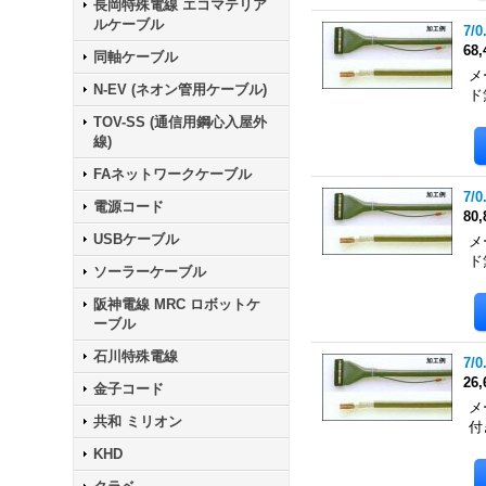
長岡特殊電線 エコマテリア
ルケーブル
7/0
68
同軸ケーブル
メ
N-EV (ネオン管用ケーブル)
ド
TOV-SS (通信用鋼心入屋外
線)
FAネットワークケーブル
7/0
電源コード
80
USBケーブル
メ
ド
ソーラーケーブル
阪神電線 MRC ロボットケ
ーブル
石川特殊電線
7/0
26
金子コード
メ
共和 ミリオン
付
KHD