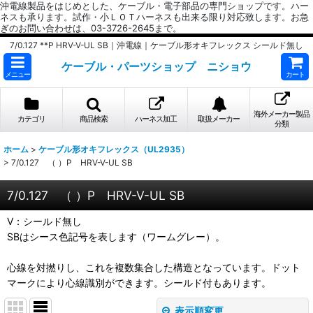
沖電線製品をはじめとした、ケーブル・電子部品の専門ショップです。ハー
ネスも承ります。試作・小ＬＯＴハーネスも出来る限り対応致します。お急
ぎのお問い合わせは、03-3726-2645まで。
7/0.127 **P HRV-V-UL SB｜沖電線｜ケーブル形オキフレックス シールド無し
ケーブル・パーツショップ ニショウ
メニュー
カート
海外メーカー製品
カテゴリ
商品検索
ハーネス加工
取扱メーカー
分類
ホーム
>
ケーブル形オキフレックス（UL2935）
>
7/0.127 （ ）P HRV-V-UL SB
7/0.127 （ ）P HRV-V-UL SB
V：シールド無し
SBはシース色記号を表します（ワームグレー）。
心線を対撚りし、これを複数集合した構造となっています。ドット
マークにより心線識別ができます。シールド付もあります。
表示順変更
閉じる