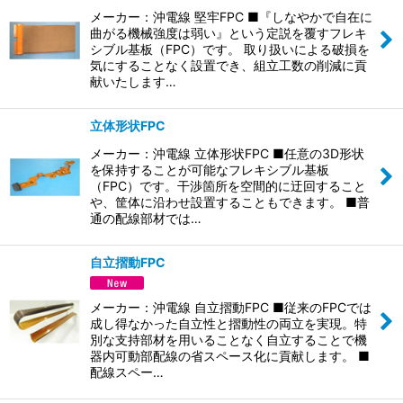
メーカー：沖電線 堅牢FPC ■『しなやかで自在に
曲がる機械強度は弱い』という定説を覆すフレキ
シブル基板（FPC）です。 取り扱いによる破損を
気にすることなく設置でき、組立工数の削減に貢
献いたします…
立体形状FPC
メーカー：沖電線 立体形状FPC ■任意の3D形状
を保持することが可能なフレキシブル基板
（FPC）です。干渉箇所を空間的に迂回すること
や、筐体に沿わせ設置することもできます。 ■普
通の配線部材では…
自立摺動FPC
メーカー：沖電線 自立摺動FPC ■従来のFPCでは
成し得なかった自立性と摺動性の両立を実現。特
別な支持部材を用いることなく自立することで機
器内可動部配線の省スペース化に貢献します。 ■
配線スペー…