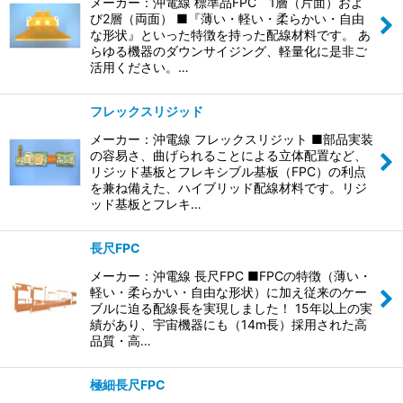
並び順
:
メーカー：沖電線 標準品FPC 1層（片面）およ
び2層（両面） ■『薄い・軽い・柔らかい・自由
な形状』といった特徴を持った配線材料です。 あ
絞り込む
らゆる機器のダウンサイジング、軽量化に是非ご
活用ください。…
フレックスリジッド
メーカー：沖電線 フレックスリジット ■部品実装
の容易さ、曲げられることによる立体配置など、
リジッド基板とフレキシブル基板（FPC）の利点
を兼ね備えた、ハイブリッド配線材料です。リジ
ッド基板とフレキ…
長尺FPC
メーカー：沖電線 長尺FPC ■FPCの特徴（薄い・
軽い・柔らかい・自由な形状）に加え従来のケー
ブルに迫る配線長を実現しました！ 15年以上の実
績があり、宇宙機器にも（14m長）採用された高
品質・高…
極細長尺FPC