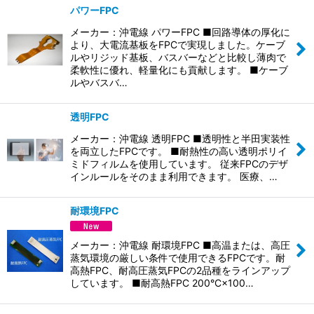
パワーFPC
メーカー：沖電線 パワーFPC ■回路導体の厚化に
より、大電流基板をFPCで実現しました。ケーブ
ルやリジッド基板、バスバーなどと比較し薄肉で
柔軟性に優れ、軽量化にも貢献します。 ■ケーブ
ルやバスバ…
透明FPC
メーカー：沖電線 透明FPC ■透明性と半田実装性
を両立したFPCです。 ■耐熱性の高い透明ポリイ
ミドフィルムを使用しています。 従来FPCのデザ
インルールをそのまま利用できます。 医療、…
耐環境FPC
メーカー：沖電線 耐環境FPC ■高温または、高圧
蒸気環境の厳しい条件で使用できるFPCです。耐
高熱FPC、耐高圧蒸気FPCの2品種をラインアップ
しています。 ■耐高熱FPC 200°C×100…