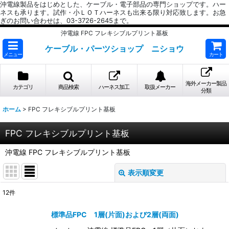
沖電線製品をはじめとした、ケーブル・電子部品の専門ショップです。ハー
ネスも承ります。試作・小ＬＯＴハーネスも出来る限り対応致します。お急
ぎのお問い合わせは、03-3726-2645まで。
沖電線 FPC フレキシブルプリント基板
ケーブル・パーツショップ ニショウ
メニュー
カート
海外メーカー製品
カテゴリ
商品検索
ハーネス加工
取扱メーカー
分類
ホーム
>
FPC フレキシブルプリント基板
FPC フレキシブルプリント基板
沖電線 FPC フレキシブルプリント基板
表示順変更
閉じる
12
件
表示数
:
標準品FPC 1層(片面)および2層(両面)