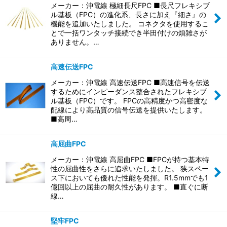
メーカー：沖電線 極細長尺FPC ■長尺フレキシブ
ル基板（FPC）の進化系、長さに加え『細さ』の
機能を追加いたしました。 コネクタを使用するこ
とで一括ワンタッチ接続でき半田付けの煩雑さが
ありません。…
高速伝送FPC
メーカー：沖電線 高速伝送FPC ■高速信号を伝送
するためにインピーダンス整合されたフレキシブ
ル基板（FPC）です。 FPCの高精度かつ高密度な
配線により高品質の信号伝送を提供いたします。
■高周…
高屈曲FPC
メーカー：沖電線 高屈曲FPC ■FPCが持つ基本特
性の屈曲性をさらに追求いたしました。 狭スペー
ス下においても優れた性能を発揮。R1.5mmでも1
億回以上の屈曲の耐久性があります。 ■直ぐに断
線…
堅牢FPC