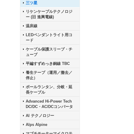
三ツ星
リケンケーブルテクノロジ
ー (旧 進興電線)
温床線
LEDペンダントライト用コ
ード
ケーブル保護スリーブ・チ
ューブ
平編すずめっき銅線 TBC
養生テープ（運用／撤去／
停止）
ポールランタン、分岐・延
長ケーブル
Advanced Hi-Power Tech
DC/DC・AC/DCコンバータ
AI テクノロジー
Alps Alpine
マブチモーターマイクロテ