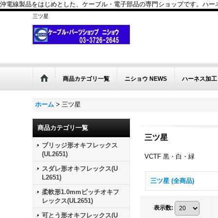
沖電線製品をはじめとした、ケーブル・電子部品の専門ショップです。ハーネス
三ツ星
商品カテゴリ一覧
ニショウ NEWS
ハーネス加工
ホーム
>
三ツ星
商品カテゴリ一覧
三ツ星
ブリッジ形オキフレックス
(UL2651)
VCTF 黒・白・緑
スダレ形オキフレックス(U
L2651)
三ツ星 (全商品)
柔軟形1.0mmピッチオキフ
レックス(UL2651)
表示数
:
可とう形オキフレックス(U