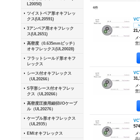
L20050)
4
件
ツイストペア形オキフレッ
クス(UL20591)
VC
3アンペア用オキフレック
21
ス(UL2651)
メ
高密度（0.635mmピッチ）
営
オキフレックス(UL20028)
フラットシールド形オキフ
レックス
VC
シース付オキフレックス
31
（UL20266）
メ
S字形シース付オキフレッ
営
クス（UL20266）
高密度圧接用細径I/Oケーブ
ル（UL20276）
ケーブル形オキフレックス
VC
（UL2935）
57
EMIオキフレックス
メ
品