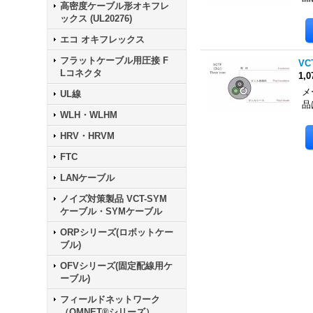
高密度ケーブル形オキフレ
ックス (UL20276)
エコ オキフレックス
フラットケーブル用圧接 F
VC
Lコネクタ
1,
メ
UL線
品
WLH・WLHM
HRV・HRVM
FTC
LANケーブル
ノイズ対策製品 VCT-SYM
ケーブル・SYMケーブル
ORPシリーズ(ロボットケー
ブル)
OFVシリーズ(固定配線用ケ
ーブル)
フィールドネットワーク
（OMNET®シリーズ）