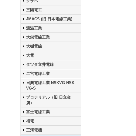
クラベ
三陽電工
JMACS (旧 日本電線工業)
測温工業
大栄電線工業
大樹電線
大電
タツタ立井電線
二宮電線工業
日興電線工業 NSKVG NSK
VG-S
プロテリアル（旧 日立金
属）
富士電線工業
福電
三河電機