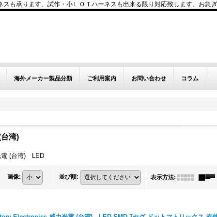
も承ります。試作・小ＬＯＴハーネスも出来る限り対応致します。お急ぎのお問い
海外メーカー製品分類
ご利用案内
お問い合わせ
コラム
 (台湾)
威力光電 (台湾) LED
画像
:
並び順
:
表示方法
:
ctory Electronics 威力光電 (台湾) LED SMD 7セグ ドットマトリックス