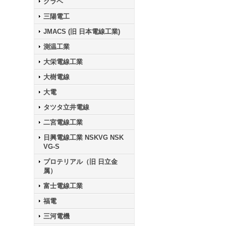
クラベ
三陽電工
JMACS (旧 日本電線工業)
測温工業
大栄電線工業
大樹電線
大電
タツタ立井電線
二宮電線工業
日興電線工業 NSKVG NSK
VG-S
プロテリアル（旧 日立金
属）
富士電線工業
福電
三河電機