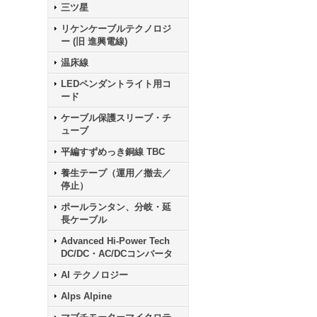
三ツ星
リケンケーブルテクノロジ
ー (旧 進興電線)
温床線
LEDペンダントライト用コ
ード
ケーブル保護スリーブ・チ
ューブ
平編すずめっき銅線 TBC
養生テープ（運用／撤去／
停止）
ポールランタン、分岐・延
長ケーブル
Advanced Hi-Power Tech
DC/DC・AC/DCコンバータ
AI テクノロジー
Alps Alpine