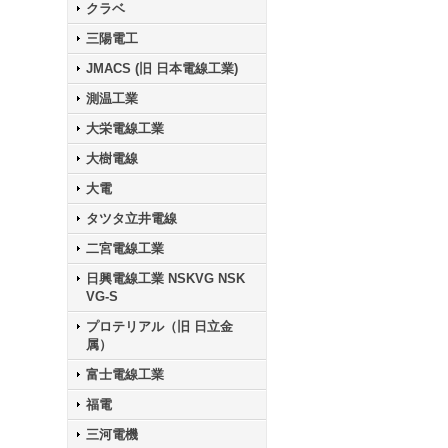
クラベ
三陽電工
JMACS (旧 日本電線工業)
測温工業
大栄電線工業
大樹電線
大電
タツタ立井電線
二宮電線工業
日興電線工業 NSKVG NSK
VG-S
プロテリアル（旧 日立金
属）
富士電線工業
福電
三河電機