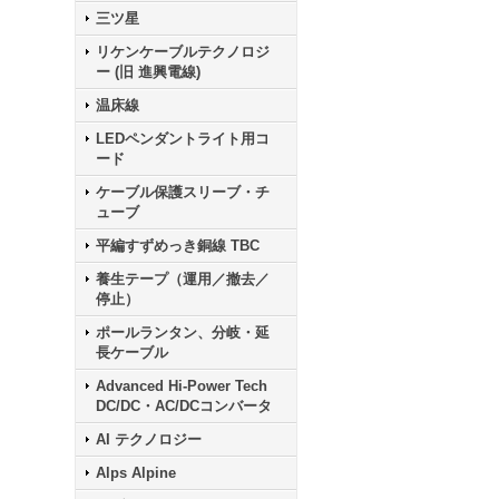
三ツ星
リケンケーブルテクノロジ
ー (旧 進興電線)
温床線
LEDペンダントライト用コ
ード
ケーブル保護スリーブ・チ
ューブ
平編すずめっき銅線 TBC
養生テープ（運用／撤去／
停止）
ポールランタン、分岐・延
長ケーブル
Advanced Hi-Power Tech
DC/DC・AC/DCコンバータ
AI テクノロジー
Alps Alpine