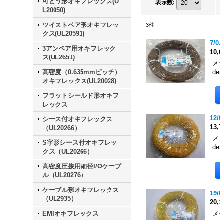
可とう形オキフレックス(U
表示数
:
L20050)
ツイストペア形オキフレッ
3
件
クス(UL20591)
7/
3アンペア用オキフレック
10
ス(UL2651)
メ
高密度（0.635mmピッチ）
de
オキフレックス(UL20028)
フラットシールド形オキフ
レックス
12
シース付オキフレックス
13
（UL20266）
メ
S字形シース付オキフレッ
de
クス（UL20266）
高密度圧接用細径I/Oケーブ
ル（UL20276）
ケーブル形オキフレックス
19
（UL2935）
20
EMIオキフレックス
メ