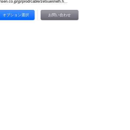
nsen.co.jp/jp/prod/cable/zetsuen/wlh.h…