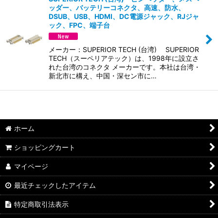
ッダー、バッテリーコネクタ、高速、防水、
並び順
:
DSUB、USB、HDMI、DC電源ジャック、RJジャ
ック、FPC、端子台
絞り込む
メーカー：SUPERIOR TECH (台湾) SUPERIOR
TECH（スーペリアテック）は、1998年に設立さ
れた台湾のコネクタ メーカーです。本社は台湾・
新北市に構え、中国・深セン市に…
ホーム
ショッピングカート
マイページ
最近チェックしたアイテム
特定商取引法表示