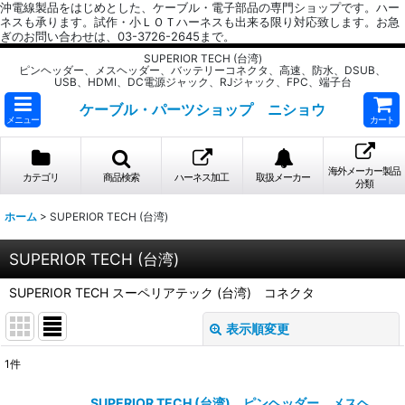
沖電線製品をはじめとした、ケーブル・電子部品の専門ショップです。ハー
ネスも承ります。試作・小ＬＯＴハーネスも出来る限り対応致します。お急
ぎのお問い合わせは、03-3726-2645まで。
SUPERIOR TECH (台湾)
ピンヘッダー、メスヘッダー、バッテリーコネクタ、高速、防水、DSUB、
USB、HDMI、DC電源ジャック、RJジャック、FPC、端子台
ケーブル・パーツショップ ニショウ
メニュー
カート
海外メーカー製品
カテゴリ
商品検索
ハーネス加工
取扱メーカー
分類
ホーム
>
SUPERIOR TECH (台湾)
SUPERIOR TECH (台湾)
SUPERIOR TECH スーペリアテック (台湾) コネクタ
表示順変更
閉じる
1
件
表示数
:
SUPERIOR TECH (台湾) ピンヘッダー、メスヘ