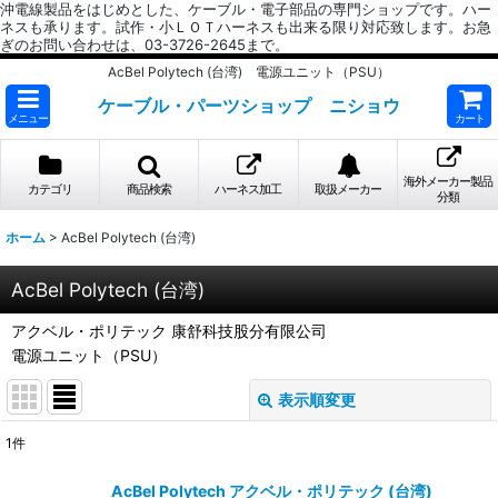
沖電線製品をはじめとした、ケーブル・電子部品の専門ショップです。ハー
ネスも承ります。試作・小ＬＯＴハーネスも出来る限り対応致します。お急
ぎのお問い合わせは、03-3726-2645まで。
AcBel Polytech (台湾) 電源ユニット（PSU）
ケーブル・パーツショップ ニショウ
メニュー
カート
海外メーカー製品
カテゴリ
商品検索
ハーネス加工
取扱メーカー
分類
ホーム
>
AcBel Polytech (台湾)
AcBel Polytech (台湾)
アクベル・ポリテック 康舒科技股分有限公司
電源ユニット（PSU）
表示順変更
閉じる
1
件
表示数
:
AcBel Polytech アクベル・ポリテック (台湾)