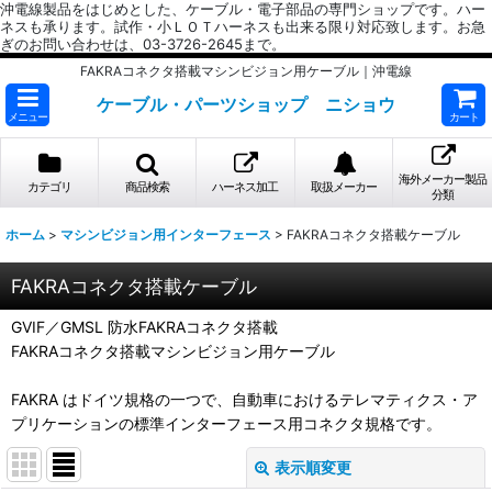
沖電線製品をはじめとした、ケーブル・電子部品の専門ショップです。ハー
ネスも承ります。試作・小ＬＯＴハーネスも出来る限り対応致します。お急
ぎのお問い合わせは、03-3726-2645まで。
FAKRAコネクタ搭載マシンビジョン用ケーブル｜沖電線
ケーブル・パーツショップ ニショウ
メニュー
カート
海外メーカー製品
カテゴリ
商品検索
ハーネス加工
取扱メーカー
分類
ホーム
>
マシンビジョン用インターフェース
>
FAKRAコネクタ搭載ケーブル
FAKRAコネクタ搭載ケーブル
GVIF／GMSL 防水FAKRAコネクタ搭載
FAKRAコネクタ搭載マシンビジョン用ケーブル
FAKRA はドイツ規格の一つで、自動車におけるテレマティクス・ア
プリケーションの標準インターフェース用コネクタ規格です。
表示順変更
閉じる