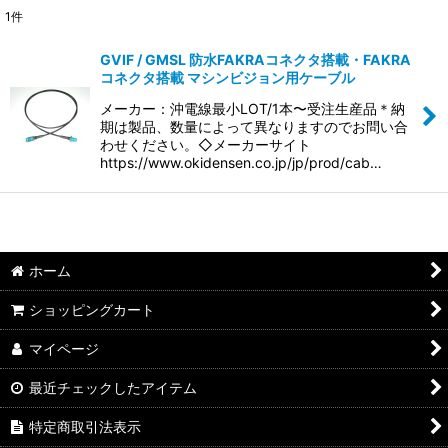
1
件
表示数
:
GVIF / GMSL 防水FAKRAコネクタ搭載・FAKRA
コネクタ搭載 マシンビジョン用ケーブル
並び順
:
メーカー：沖電線最小LOT/1本〜受注生産品＊納
期は製品、数量によって異なりますのでお問い合
絞り込む
わせください。◇メーカーサイト
https://www.okidensen.co.jp/jp/prod/cab…
ホーム
ショッピングカート
マイページ
最近チェックしたアイテム
特定商取引法表示