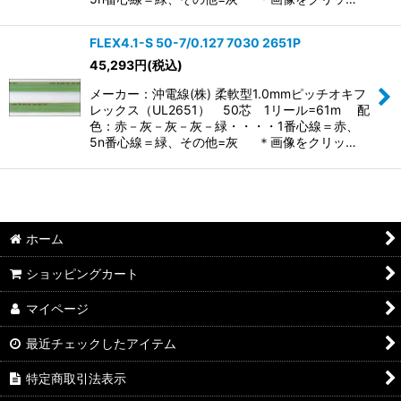
FLEX4.1-S 50-7/0.127 7030 2651P
45,293
円
(税込)
メーカー：沖電線(株) 柔軟型1.0mmピッチオキフ
レックス（UL2651） 50芯 1リール=61m 配
色：赤－灰－灰－灰－緑・・・・1番心線＝赤、
5n番心線＝緑、その他=灰 ＊画像をクリッ…
ホーム
ショッピングカート
マイページ
最近チェックしたアイテム
特定商取引法表示