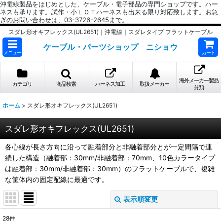
沖電線製品をはじめとした、ケーブル・電子部品の専門ショップです。ハー
ネスも承ります。試作・小ＬＯＴハーネスも出来る限り対応致します。お急
ぎのお問い合わせは、03-3726-2645まで。
スダレ形オキフレックス(UL2651)｜沖電線｜スダレタイプ フラットケーブル
ケーブル・パーツショップ ニショウ
メニュー
カート
海外メーカー製品
カテゴリ
商品検索
ハーネス加工
取扱メーカー
分類
ホーム
>
スダレ形オキフレックス(UL2651)
スダレ形オキフレックス(UL2651)
各心線が長さ方向に沿って融着部分と非融着部分とが一定間隔で連
続した構造（融着部：30mm/非融着部：70mm、10色カラータイプ
は融着部：30mm/非融着部：30mm）のフラットケーブルで、複雑
な筐体内の固定配線に最適です。
表示順変更
閉じる
28
件