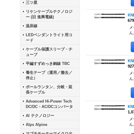
三ツ星
リケンケーブルテクノロジ
KN
ー (旧 進興電線)
67
温床線
メ
ん
LEDペンダントライト用コ
ード
ケーブル保護スリーブ・チ
ューブ
KN
平編すずめっき銅線 TBC
92
養生テープ（運用／撤去／
メ
停止）
ん
ポールランタン、分岐・延
長ケーブル
Advanced Hi-Power Tech
DC/DC・AC/DCコンバータ
KN
1,
AI テクノロジー
メ
ん
Alps Alpine
マブチモーターマイクロテ