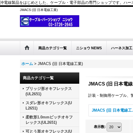
沖電線製品をはじめとした、ケーブル・電子部品の専門ショップです。ハーネス
JMACS (旧 日本電線工業)
商品カテゴリ一覧
ニショウ NEWS
ハーネス加工
ホーム
>
JMACS (旧 日本電線工業)
商品カテゴリ一覧
JMACS (旧 日本電
ブリッジ形オキフレックス
(UL2651)
計装・制御用ケーブル、
スダレ形オキフレックス(U
L2651)
JMACS 
柔軟形1.0mmピッチオキフ
レックス(UL2651)
表示数
:
可とう形オキフレックス(U