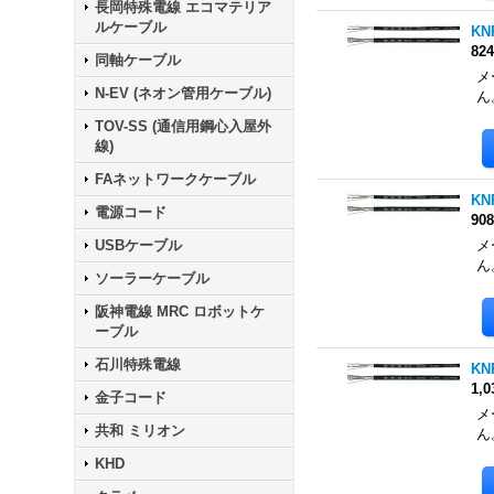
長岡特殊電線 エコマテリア
ルケーブル
KN
82
同軸ケーブル
メ
N-EV (ネオン管用ケーブル)
ん
TOV-SS (通信用鋼心入屋外
線)
FAネットワークケーブル
KN
電源コード
90
USBケーブル
メ
ん
ソーラーケーブル
阪神電線 MRC ロボットケ
ーブル
石川特殊電線
KN
1,
金子コード
メ
共和 ミリオン
ん
KHD