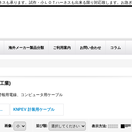
も承ります。試作・小ＬＯＴハーネスも出来る限り対応致します。お急ぎのお問い
海外メーカー製品分類
ご利用案内
お問い合わせ
コラム
線工業)
警報用電線、コンピュータ用ケーブル
(旧 日本電線工業) (全商品)
KNPEV 計装用ケーブル
画像
:
並び順
:
表示方法
: