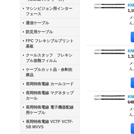
KN
マシンビジョン用インター
1,
フェース
メ
通信ケーブル
ん
防災用ケーブル
FPC フレキシブルプリント
基板
KN
クールスタッフ フレキシ
1,
ブル放熱フィルム
メ
ん
ケーブルカット品・余剰在
庫品
長岡特殊電線 カールコード
長岡特殊電線 マグネタップ
KN
カール
64
長岡特殊電線 電子機器配線
メ
用ケーブル
ん
長岡特殊電線 VCTF VCTF-
SB MVVS