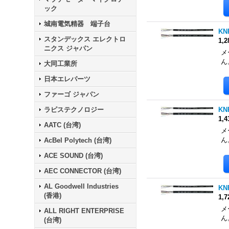
ック
城南電気精器 端子台
KN
スタンデックス エレクトロ
1,
ニクス ジャパン
メ
ん
大同工業所
日本エレパーツ
ファーゴ ジャパン
ラピステクノロジー
KN
1,
AATC (台湾)
メ
ん
AcBel Polytech (台湾)
ACE SOUND (台湾)
AEC CONNECTOR (台湾)
AL Goodwell Industries
KN
(香港)
1,
メ
ALL RIGHT ENTERPRISE
ん
(台湾)