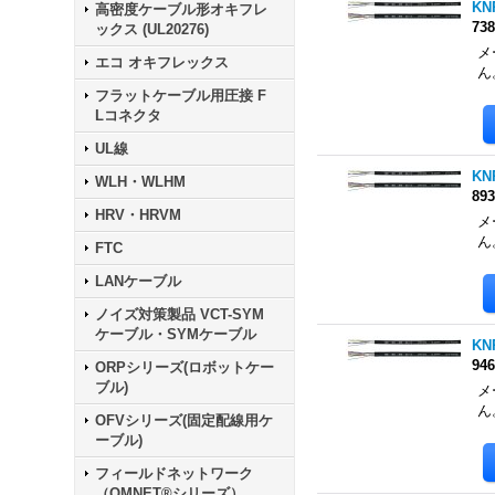
KN
高密度ケーブル形オキフレ
73
ックス (UL20276)
メ
エコ オキフレックス
ん
フラットケーブル用圧接 F
Lコネクタ
UL線
KN
WLH・WLHM
89
HRV・HRVM
メ
ん
FTC
LANケーブル
ノイズ対策製品 VCT-SYM
ケーブル・SYMケーブル
KN
94
ORPシリーズ(ロボットケー
ブル)
メ
ん
OFVシリーズ(固定配線用ケ
ーブル)
フィールドネットワーク
（OMNET®シリーズ）