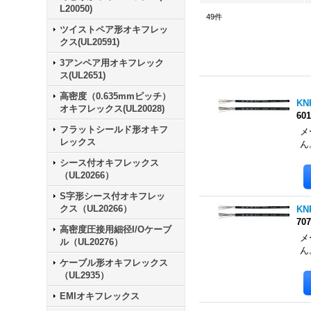
L20050)
49
件
ツイストペア形オキフレッ
クス(UL20591)
3アンペア用オキフレック
ス(UL2651)
高密度（0.635mmピッチ）
KN
オキフレックス(UL20028)
60
フラットシールド形オキフ
メ
レックス
ん
シース付オキフレックス
（UL20266）
S字形シース付オキフレッ
クス（UL20266）
KN
70
高密度圧接用細径I/Oケーブ
メ
ル（UL20276）
ん
ケーブル形オキフレックス
（UL2935）
EMIオキフレックス