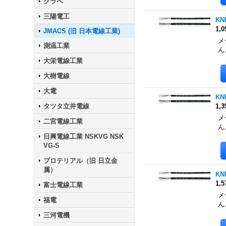
クラベ
三陽電工
KN
1,
JMACS (旧 日本電線工業)
メ
測温工業
ん
大栄電線工業
大樹電線
大電
KN
タツタ立井電線
1,
メ
二宮電線工業
ん
日興電線工業 NSKVG NSK
VG-S
プロテリアル（旧 日立金
属）
KN
1,
富士電線工業
メ
福電
ん
三河電機