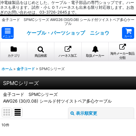
沖電線製品をはじめとした、ケーブル・電子部品の専門ショップです。ハー
ネスも承ります。試作・小ＬＯＴハーネスも出来る限り対応致します。お急
ぎのお問い合わせは、03-3726-2645まで。
金子コード SPMCシリーズ AWG26 (30/0.08) シールド付ツイストペア多心ケー
ブル
ケーブル・パーツショップ ニショウ
メニュー
カート
海外メーカー製品
カテゴリ
商品検索
ハーネス加工
取扱メーカー
分類
ホーム
>
金子コード
>
SPMCシリーズ
SPMCシリーズ
金子コード SPMCシリーズ
AWG26 (30/0.08) シールド付ツイストペア多心ケーブル
表示順変更
閉じる
10
件
表示数
: