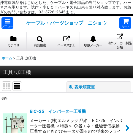
沖電線製品をはじめとした、ケーブル・電子部品の専門ショップです。ハー
ネスも承ります。試作・小ＬＯＴハーネスも出来る限り対応致します。お急
ぎのお問い合わせは、03-3726-2645まで。
ケーブル・パーツショップ ニショウ
メニュー
カート
海外メーカー製品
カテゴリ
商品検索
ハーネス加工
取扱メーカー
分類
ホーム
>
工具･加工機
工具･加工機
表示順変更
閉じる
6
件
表示数
:
EIC-25 インバーター圧着機
並び順
:
メーカー：(株)エルメック 品名：EIC-25 インバ
ーター圧着機 ＜特徴＞ ◇省エネ・低騒音低振動
圧着するときだけモータが回るので従来のフライ