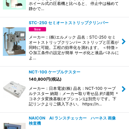
絞り込む
ホイール式の圧着機と比べると、 停止中は極めて
静かで…
STC-250 セミオートストリップクリンパー
メーカー：(株)エルメック 品名：STC-250 セミ
オートストリップクリンパー ストリップと圧着が
同時に可能。工程の効率化を測れます。 ＜特徴＞
◇加工条件の設定が簡単 サーボ化と液晶パネルに
よ…
NCT-100 ケーブルテスター
140,800
円
(税込)
メーカー：日本電波(株) 品名：NCT-100 ケーブ
ルテスター 納期：メーカー取り寄せ品 約1週間 ＊
コネクタ変換基板(オプション)は別売りです。下
記リンクよりご購入下さい。 https://n…
NAICON AI ランスチェッカー ハーネス 画像
検査機