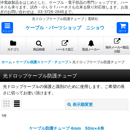
沖電線製品をはじめとした、ケーブル・電子部品の専門ショップです。ハー
ネスも承ります。試作・小ＬＯＴハーネスも出来る限り対応致します。お急
ぎのお問い合わせは、03-3726-2645まで。
光ドロップケーブル防護チューブ｜電研社
ケーブル・パーツショップ ニショウ
メニュー
カート
海外メーカー製品
カテゴリ
商品検索
ハーネス加工
取扱メーカー
分類
ホーム
>
ケーブル保護スリーブ・チューブ
>
光ドロップケーブル防護チューブ
光ドロップケーブル防護チューブ
光ドロップケーブルの保護と識別のために使用します。ご希望の長
さに切ってお使い頂けます。
表示順変更
閉じる
1
件
表示数
:
ケーブル防護チューブ 4mm 50m×4巻