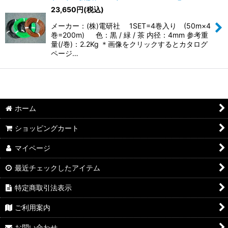
23,650
円
(税込)
並び順
:
メーカー：(株)電研社 1SET=4巻入り (50m×4
巻=200m) 色：黒 / 緑 / 茶 内径：4mm 参考重
絞り込む
量(/巻)：2.2Kg ＊画像をクリックするとカタログ
ページ…
ホーム
ショッピングカート
マイページ
最近チェックしたアイテム
特定商取引法表示
ご利用案内
お問い合わせ