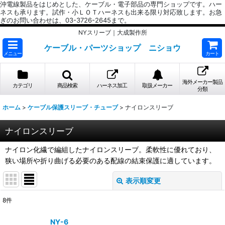
沖電線製品をはじめとした、ケーブル・電子部品の専門ショップです。ハー
ネスも承ります。試作・小ＬＯＴハーネスも出来る限り対応致します。お急
ぎのお問い合わせは、03-3726-2645まで。
NYスリーブ｜大成製作所
ケーブル・パーツショップ ニショウ
メニュー
カート
海外メーカー製品
カテゴリ
商品検索
ハーネス加工
取扱メーカー
分類
ホーム
>
ケーブル保護スリーブ・チューブ
>
ナイロンスリーブ
ナイロンスリーブ
ナイロン化繊で編組したナイロンスリーブ。柔軟性に優れており、
狭い場所や折り曲げる必要のある配線の結束保護に適しています。
表示順変更
閉じる
8
件
表示数
:
NY-6